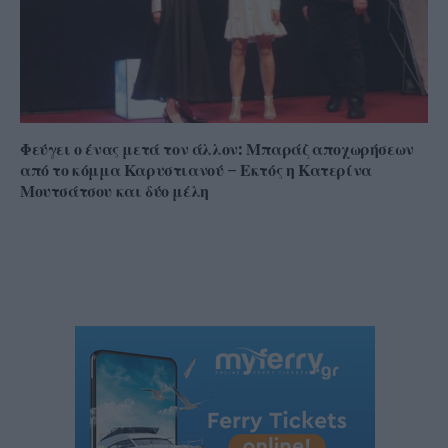
Φεύγει ο ένας μετά τον άλλον: Μπαράζ αποχωρήσεων
από το κόμμα Καρυστιανού – Εκτός η Κατερίνα
Μουτσάτσου και δύο μέλη