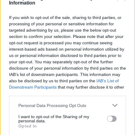
ήθος και στον πολιτικό πολιτισμό κάθε αριστερού και
Information
προοδευτικού κόμματος» είπε κατα λέξη…
If you wish to opt-out of the sale, sharing to third parties, or
processing of your personal or sensitive information for
Νέος εκπρόσωπος τύπου
targeted advertising by us, please use the below opt-out
section to confirm your selection. Please note that after your
opt-out request is processed you may continue seeing
Μετά τις παραιτήσεις των Μπάμπη Παπαδάκη,
interest-based ads based on personal information utilized by
Ευγενίας Κουντούρη, Δημήτρη Βέττα και φυσικά της
us or personal information disclosed to third parties prior to
Βούλας Κεχαγιά, νέος εκπρόσωπος τύπου του
your opt-out. You may separately opt-out of the further
disclosure of your personal information by third parties on the
κόμματος αναλαμβάνει ο μέχρι πρότινος
IAB’s list of downstream participants. This information may
αναπληρωτής, Παυσανίας Παπαγεωργίου.
also be disclosed by us to third parties on the
IAB’s List of
Downstream Participants
that may further disclose it to other
third parties.
Πηγή: documentonews
Personal Data Processing Opt Outs
I want to opt-out of the Sharing of my
personal data.
Opted In
ΣΥΝΕΧΊΣΤΕ ΝΑ ΔΙΑΒΆΖΕΤΕ