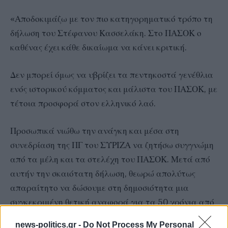
«Αποδοκιμάζω με τον πιο κατηγορηματικό τρόπο τη
δήλωση του Στέφανου Κασσελάκη. Στο ΠΑΣΟΚ ο
καθένας έχει κάθε δικαίωμα να κάνει κριτική.
Δεν μπορεί όμως να υβρίζει τα πεντηκοστά γενέθλια
ενός ιστορικού κόμματος και μάλιστα του ΠΑΣΟΚ, με
τέτοια προσφορά στον ελληνικό λαό.
Προσωπικά νιώθω την ανάγκη και μέσα στη
συνεδρίαση της ΠΓ του ΣΥΡΙΖΑ να ζητήσω συγγνώμη
από τα μέλη και τα στελέχη του ΠΑΣΟΚ. Μετά από
αυτήν την σκαιότατη δήλωση, θεωρώ απολύτως
απαραίτητο να δώσουμε στη δημοσιότητα μια
συγκεκριμένη θετική αναφορά για τα 50 χρόνια από
την 3η του Σεπτέμβρη, όπως αρμόζει στο πολιτικό
news-politics.gr -
Do Not Process My Personal