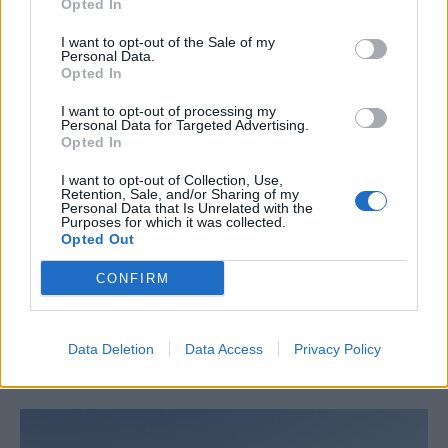
Opted In
Το ατύχημα του Ρόμπερτ Πλαντ, των Led Zeppelin
στη Ρόδο όπου παραλίγο να χάσει τη γυναίκα του
I want to opt-out of the Sale of my
Personal Data.
(video)
Opted In
I want to opt-out of processing my
Personal Data for Targeted Advertising.
Opted In
I want to opt-out of Collection, Use,
Retention, Sale, and/or Sharing of my
Personal Data that Is Unrelated with the
Purposes for which it was collected.
Opted Out
CONFIRM
Χειροπέδες σε 43χρονη για εμπορία ανηλίκου στη Ρόδο
Data Deletion
Data Access
Privacy Policy
– Συγκέντρωνε χρήματα από συμπονετικούς τουρίστες