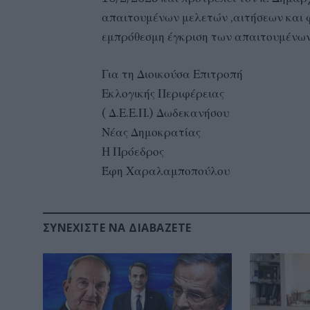
απαιτουμένων μελετών ,αιτήσεων και 
εμπρόθεσμη έγκριση των απαιτουμένω
Για τη Διοικούσα Επιτροπή
Εκλογικής Περιφέρειας
( Δ.Ε.Ε.Π.) Δωδεκανήσου
Νέας Δημοκρατίας
Η Πρόεδρος
Έφη Χαραλαμποπούλου
ΣΥΝΕΧΊΣΤΕ ΝΑ ΔΙΑΒΆΖΕΤΕ