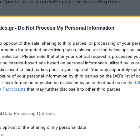
α πρόκειται να παραδοθεί μέχρι το τέλος Μαρτίου.
ία δημοπράτησης που βρίσκεται σε εξέλιξη των
 Ρόδου από τη θεομηνία Bora. Για τα έργα αυτά
ics.gr -
Do Not Process My Personal Information
ρώ, το Υπουργείο Κλιματικής Αλλαγής και
to opt-out of the sale, sharing to third parties, or processing of your per
ι ποσό 30 εκατ. ευρώ από εθνικούς πόρους και
formation for targeted advertising by us, please use the below opt-out s
 Καταστροφών, με απόφαση που λήφθηκε την
r selection. Please note that after your opt-out request is processed y
έργα είναι και η κατασκευή νέας γέφυρας στο
eing interest-based ads based on personal information utilized by us or
disclosed to third parties prior to your opt-out. You may separately opt-
losure of your personal information by third parties on the IAB’s list of
. This information may also be disclosed by us to third parties on the
IA
η, ο Περιφερειάρχης ενημέρωσε τη Δ.Ε.Ε.Π. για τις
Participants
that may further disclose it to other third parties.
ί την περασμένη εβδομάδα, στη μια από αυτές
κο Μητσοτάκη και τον Υπουργό Κλιματικής
σίλη Κικίλια. Η ενημέρωση αφορούσε τον
l Data Processing Opt Outs
των εμπλεκομένων φορέων, υπό την καθοδήγηση των
o opt-out of the Sharing of my personal data.
 αντισεισμική θωράκιση της Σαντορίνης και των
In