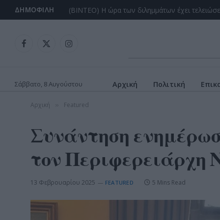
ΔΗΜΟΦΙΛΉ
Facebook
X
Instagram
(Twitter)
Σάββατο, 8 Αυγούστου
Αρχική
Πολιτική
Επικ
Αρχική
Featured
»
Συνάντηση ενημέρωση
τον Περιφερειάρχη 
13 Φεβρουαρίου 2025
5 Mins Read
FEATURED