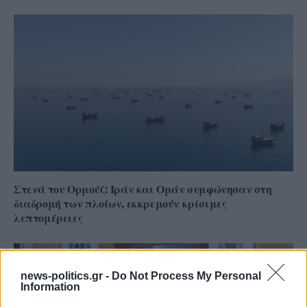
Στενά του Ορμούζ: Ιράν και Ομάν συμφώνησαν στη
διαδρομή των πλοίων, εκκρεμούν κρίσιμες
λεπτομέρειες
news-politics.gr -
Do Not Process My Personal
Information