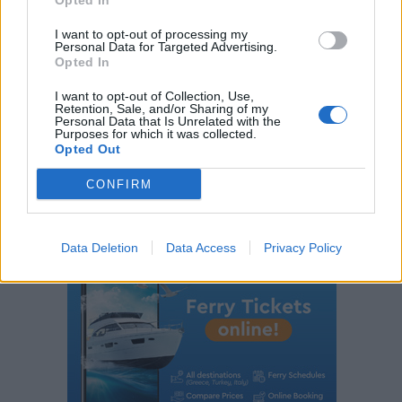
Opted In
I want to opt-out of processing my
Γιάννης Χατζής, πρόεδρος ΠΟΞ: «Ο ελληνικός
Personal Data for Targeted Advertising.
τουρισμός άντεξε τις διεθνείς κρίσεις, αλλά
Opted In
χρειάζονται γενναίες αλλαγές για να παραμείνει
I want to opt-out of Collection, Use,
ανταγωνιστικός» (ηχητικό)
Retention, Sale, and/or Sharing of my
Personal Data that Is Unrelated with the
Purposes for which it was collected.
Opted Out
CONFIRM
Data Deletion
Data Access
Privacy Policy