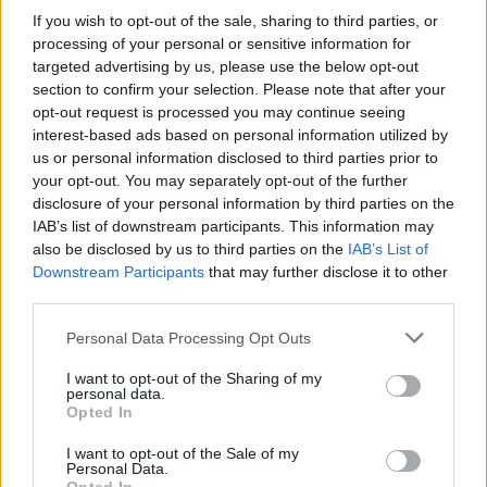
If you wish to opt-out of the sale, sharing to third parties, or
processing of your personal or sensitive information for
targeted advertising by us, please use the below opt-out
section to confirm your selection. Please note that after your
opt-out request is processed you may continue seeing
interest-based ads based on personal information utilized by
us or personal information disclosed to third parties prior to
Το Επαρχείο τιμά τον Καλύμνιο Σκεύο Ζερβό: Έκθεση
your opt-out. You may separately opt-out of the further
για τα 60 χρόνια από την εκδημία του επιστήμονα,
disclosure of your personal information by third parties on the
πολιτικού και εθνικού αγωνιστή (φωτος κ videos)
IAB’s list of downstream participants. This information may
also be disclosed by us to third parties on the
IAB’s List of
Downstream Participants
that may further disclose it to other
third parties.
Personal Data Processing Opt Outs
I want to opt-out of the Sharing of my
personal data.
Opted In
I want to opt-out of the Sale of my
Personal Data.