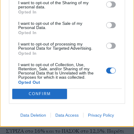
I want to opt-out of the Sharing of my
τον ΣΥΡΙΖΑ κατέγραψε η μεταπασχαλινή έρευνα της
personal data.
Opted In
Pulse, που παρουσιάστηκε στο κεντρικό δελτίο του
Σκάι. Το κυβερνών κόμμα έχει πλέον «οροφή» το
I want to opt-out of the Sale of my
Personal Data.
35,9%, δηλαδή ποσοστό σχεδόν 3 μονάδων
Opted In
παραπάνω σε σχέση με τις ευρωεκλογές του 2019,
I want to opt-out of processing my
ενώ και ο Κυριάκος Μητσοτάκης κατέγραψε 2
Personal Data for Targeted Advertising.
Opted In
μονάδες αύξηση στην καταλληλότητα για
πρωθυπουργός, με τον Στέφανο Κασσελάκη να
I want to opt-out of Collection, Use,
Retention, Sale, and/or Sharing of my
εμφανίζεται κολλημένος στο 12%. Μάλιστα και σε
Personal Data that Is Unrelated with the
Purposes for which it was collected.
αυτή τη μέτρηση, διαπιστώνεται θετική
Opted Out
δημοσμσκοπική υποδοχή της συνάντησης Μητσοτάκη
CONFIRM
– Ερντογάν.
Με κατανομή των αναποφάσιστων, η ΝΔ «γράφει»
Data Deletion
Data Access
Privacy Policy
33% στην εκτίμηση ψήφου (είχε 33,1% το 2019), ο
ΣΥΡΙΖΑ στο 16% και το ΠΑΣΟΚ στο 12,5%. Παρότι