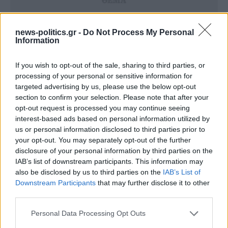
news-politics.gr -
Do Not Process My Personal
Information
If you wish to opt-out of the sale, sharing to third parties, or
processing of your personal or sensitive information for
targeted advertising by us, please use the below opt-out
section to confirm your selection. Please note that after your
opt-out request is processed you may continue seeing
interest-based ads based on personal information utilized by
us or personal information disclosed to third parties prior to
your opt-out. You may separately opt-out of the further
disclosure of your personal information by third parties on the
IAB’s list of downstream participants. This information may
also be disclosed by us to third parties on the
IAB’s List of
Pulse: Στο 35,9% το «ταβάνι» της ΝΔ
Downstream Participants
that may further disclose it to other
third parties.
Νέα κέρδη για τη ΝΔ – της τάξης της μισής μονάδας,
Personal Data Processing Opt Outs
σε σχέση με την μέτρηση των αρχών Απριλίου – και