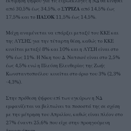
εκτίμηση ψήφου για τις ευρωεκλογές η ΝΔ θα κινηθεί
από 30,5% έως 34,5%, ο
ΣΥΡΙΖΑ
από 14,5% έως
17,5% και το
ΠΑΣΟΚ
11,5% έως 14,5%.
Μάχη αναμένεται να υπάρξει μεταξύ του ΚΚΕ και
της ΛΥΣΗΣ για την τέταρτη θέση, καθώς το ΚΚΕ
κινείται μεταξύ 8% και 10% και η ΛΥΣΗ είναι στο
9% έως 11%. Η Νίκη του Δ. Νατσιού είναι στο 2,5%
έως 4,5% ενώ η Πλεύση Ελευθερίας της Ζωής
Κωνσταντοπούλου κινείται στο όριο του 3% (2,3%
-4,3%).
Στην πρόθεση ψήφου επί των εγκύρων η ΝΔ
εμφανίζεται να βελτιώνει τα ποσοστά της σε σχέση
με την μέτρηση του Απριλίου, καθώς είναι πλέον στο
27% έναντι 25,6% που είχε στην προηγούμενη
δημοσκόπηση.