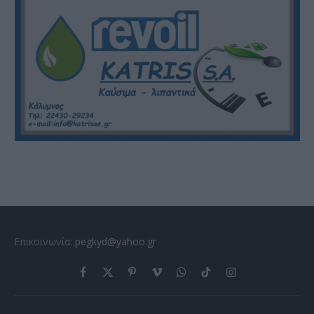
Επικοινωνία:
pegkyd@yahoo.gr
Facebook
X
Pinterest
Vimeo
WhatsApp
TikTok
Instagram
(Twitter)