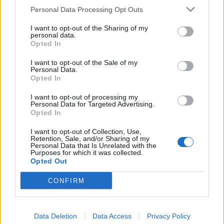
Personal Data Processing Opt Outs
Σε συνθήκες… καύσωνα οι σχέσεις ΤΕΕ Καλύμνου και
I want to opt-out of the Sharing of my
Δημοτικού Λιμενικού Ταμείου – Νέα σκληρή απάντηση
personal data.
Opted In
με συγκεκριμένα στοιχεία
I want to opt-out of the Sale of my
Personal Data.
Opted In
I want to opt-out of processing my
Personal Data for Targeted Advertising.
Opted In
I want to opt-out of Collection, Use,
Retention, Sale, and/or Sharing of my
Personal Data that Is Unrelated with the
Purposes for which it was collected.
Opted Out
CONFIRM
Το ατύχημα του Ρόμπερτ Πλαντ, των Led Zeppelin
στη Ρόδο όπου παραλίγο να χάσει τη γυναίκα του
(video)
Data Deletion
Data Access
Privacy Policy