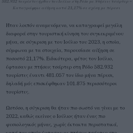
582.932 τουρίστες ήρθαν τον Ιούλιο στη Ρόδο με πτήσεις τσάρτερ –
Καταγράφηκε αύξηση κατά 21,17% σε σχέση με πέρυσι
Ήταν λοιπόν αναμενόμενο, να καταγραφεί μεγάλη
διαφορά στην τουριστική κίνηση του συγκεκριμένου
μήνα, σε σύγκριση με τον Ιούλιο του 2023, η οποία,
σύμφωνα με τα στοιχεία, παρουσίασε αύξηση σε
ποσοστό 21,17%. Ειδικότερα, φέτος τον Ιούλιο,
έφτασαν με πτήσεις τσάρτερ στη Ρόδο 582.932
τουρίστες έναντι 481.057 τον ίδιο μήνα πέρυσι,
δηλαδή μάς επισκέφθηκαν 101.875 περισσότεροι
τουρίστες.
Ωστόσο, η σύγκριση θα ήταν πιο σωστό να γίνει με το
2022, καθώς εκείνος ο Ιούλιος ήταν ένας πιο
φυσιολογικός μήνας, χωρίς έκτακτα περιστατικά,
κατά τον οποίο έφτασαν με πτήσεις τσάρτερ στο