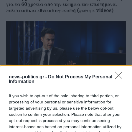
για τα 60 χρόνια από την εκδημία του επιστήμονα,
πολιτικού και εθνικού αγωνιστή (φωτος κ videos)
news-politics.gr -
Do Not Process My Personal
Information
If you wish to opt-out of the sale, sharing to third parties, or
Γιάννης Χατζής, πρόεδρος ΠΟΞ: «Ο ελληνικός
processing of your personal or sensitive information for
τουρισμός άντεξε τις διεθνείς κρίσεις, αλλά
targeted advertising by us, please use the below opt-out
χρειάζονται γενναίες αλλαγές για να παραμείνει
section to confirm your selection. Please note that after your
ανταγωνιστικός» (ηχητικό)
opt-out request is processed you may continue seeing
interest-based ads based on personal information utilized by