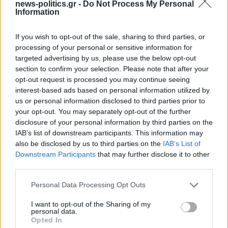
news-politics.gr -
Do Not Process My Personal
Information
Στενά του Ορμούζ: Ιράν και Ομάν συμφώνησαν στη
διαδρομή των πλοίων, εκκρεμούν κρίσιμες
If you wish to opt-out of the sale, sharing to third parties, or
λεπτομέρειες
processing of your personal or sensitive information for
targeted advertising by us, please use the below opt-out
section to confirm your selection. Please note that after your
opt-out request is processed you may continue seeing
interest-based ads based on personal information utilized by
us or personal information disclosed to third parties prior to
your opt-out. You may separately opt-out of the further
disclosure of your personal information by third parties on the
IAB’s list of downstream participants. This information may
also be disclosed by us to third parties on the
IAB’s List of
Downstream Participants
that may further disclose it to other
third parties.
Personal Data Processing Opt Outs
Το Επαρχείο τιμά τον Καλύμνιο Σκεύο Ζερβό: Έκθεση
I want to opt-out of the Sharing of my
για τα 60 χρόνια από την εκδημία του επιστήμονα,
personal data.
πολιτικού και εθνικού αγωνιστή (φωτος κ videos)
Opted In