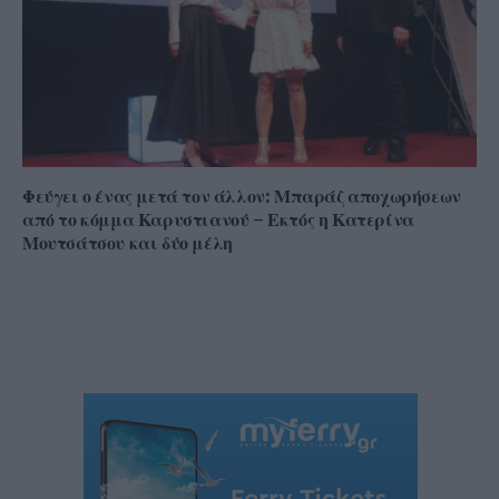
Φεύγει ο ένας μετά τον άλλον: Μπαράζ αποχωρήσεων
από το κόμμα Καρυστιανού – Εκτός η Κατερίνα
Μουτσάτσου και δύο μέλη