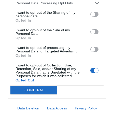
προσπάθειας που πρώτη ξεκίνησα το βράδυ των
Personal Data Processing Opt Outs
ευρωεκλογών» κατέληξε στις δηλώσεις της η Νάντια
I want to opt-out of the Sharing of my
Γιαννακοπούλου.
personal data.
Opted In
Πηγή: iefimerida.gr
I want to opt-out of the Sale of my
Personal Data.
Opted In
I want to opt-out of processing my
ΣΥΝΕΧΊΣΤΕ ΝΑ ΔΙΑΒΆΖΕΤΕ
Personal Data for Targeted Advertising.
Opted In
I want to opt-out of Collection, Use,
Retention, Sale, and/or Sharing of my
Personal Data that Is Unrelated with the
Purposes for which it was collected.
Opted Out
CONFIRM
Data Deletion
Data Access
Privacy Policy