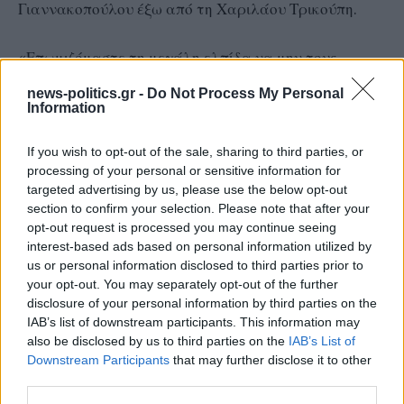
Γιαννακοπούλου έξω από τη Χαριλάου Τρικούπη.
«Επωμιζόμαστε τη μεγάλη ελπίδα να μην τους
απογοητεύσουμε και να γίνουμε πλειοψηφικό ρεύμα
news-politics.gr -
Do Not Process My Personal
που θα είναι ισχυρή αντιπολίτευση.
Information
If you wish to opt-out of the sale, sharing to third parties, or
Έχουμε μια εβδομάδα, το ποιος θα εκλεγεί έχει την
processing of your personal or sensitive information for
αξία του και τον συμβολισμό του. Το πιο σημαντικό
targeted advertising by us, please use the below opt-out
είναι η ενότητα. Ανοιξα έναν δρόμο που ήδη αποδίδει
section to confirm your selection. Please note that after your
opt-out request is processed you may continue seeing
καρπούς. Θα είμαι μπροστά στην πρώτη γραμμή,
interest-based ads based on personal information utilized by
γιατί αυτό οφείλω σε όσους με εμπιστεύτηκαν. Θέλω
us or personal information disclosed to third parties prior to
να τους διαβεβαιώσω ότι θα δώσουμε τον αγώνα μας
your opt-out. You may separately opt-out of the further
disclosure of your personal information by third parties on the
για την αντίληψη που έχω για την ανανέωση και την
IAB’s list of downstream participants. This information may
ενδυνάμωση του ΠΑΣΟΚ.
also be disclosed by us to third parties on the
IAB’s List of
Downstream Participants
that may further disclose it to other
third parties.
Σήμερα δρέπουμε τους καρπούς αυτής της