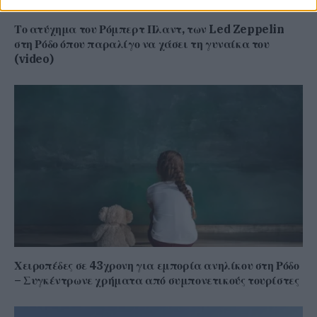
Το ατύχημα του Ρόμπερτ Πλαντ, των Led Zeppelin
στη Ρόδο όπου παραλίγο να χάσει τη γυναίκα του
(video)
Χειροπέδες σε 43χρονη για εμπορία ανηλίκου στη Ρόδο
– Συγκέντρωνε χρήματα από συμπονετικούς τουρίστες