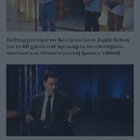
Το Επαρχείο τιμά τον Καλύμνιο Σκεύο Ζερβό: Έκθεση
για τα 60 χρόνια από την εκδημία του επιστήμονα,
πολιτικού και εθνικού αγωνιστή (φωτος κ videos)