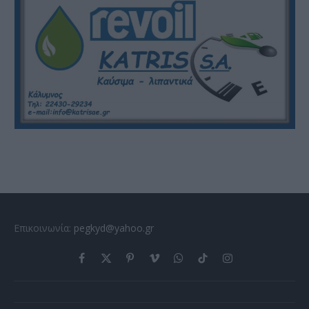
Επικοινωνία:
pegkyd@yahoo.gr
Facebook
X
Pinterest
Vimeo
WhatsApp
TikTok
Instagram
(Twitter)