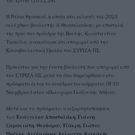
της Τρίτης (10.12.24).
Η Ράνια Θρασκιά, η οποία στις εκλογές του 2023
εκλέχθηκε βουλευτής Α΄Θεσσαλονίκης, με επιστολή
της προς τον πρόεδρο της Βουλής, Κωνσταντίνο
Τασούλα, ανακοίνωσε ότι αποχωρεί από την
Κοινοβουλευτική Ομάδα του ΣΥΡΙΖΑ-ΠΣ.
Πρόκειται για την ένατη βουλευτή που αποχωρεί από
τον ΣΥΡΙΖΑ-ΠΣ μετά τα όσα διημείφθησαν στο
πρόσφατο έκτακτο συνέδριο του κόμματος (8-10
Νοεμβρίου) στον «Πολυχώρο Γκάζι» της Αθήνας.
Μετά και τις πρόσφατες ανεξαρτητοποιήσεις
των
Ευάγγελου Αποστολάκη
,
Γιάννη
Σαρακιώτη
,
Θεοδώρας Τζάκρη
,
Γιώτας
Πούλου
,
Αλέξανδρου Αυλωνίτη
,
Κυριακής