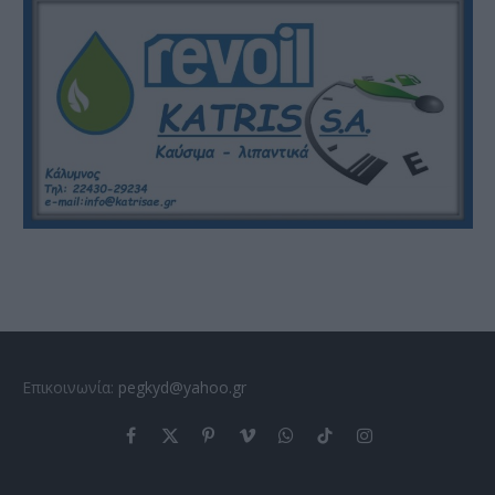
Επικοινωνία:
pegkyd@yahoo.gr
Facebook
X
Pinterest
Vimeo
WhatsApp
TikTok
Instagram
(Twitter)