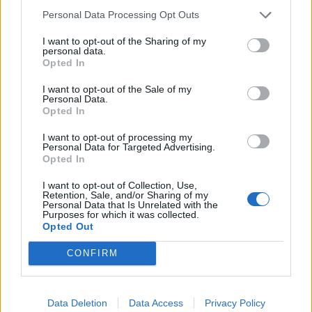
Personal Data Processing Opt Outs
I want to opt-out of the Sharing of my
personal data.
Opted In
I want to opt-out of the Sale of my
Personal Data.
Το Επαρχείο τιμά τον Καλύμνιο Σκεύο Ζερβό: Έκθεση
Opted In
για τα 60 χρόνια από την εκδημία του επιστήμονα,
πολιτικού και εθνικού αγωνιστή (φωτος κ videos)
I want to opt-out of processing my
Personal Data for Targeted Advertising.
Opted In
I want to opt-out of Collection, Use,
Retention, Sale, and/or Sharing of my
Personal Data that Is Unrelated with the
Purposes for which it was collected.
Opted Out
CONFIRM
Data Deletion
Data Access
Privacy Policy