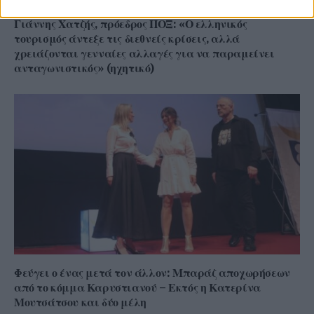
Γιάννης Χατζής, πρόεδρος ΠΟΞ: «Ο ελληνικός
τουρισμός άντεξε τις διεθνείς κρίσεις, αλλά
χρειάζονται γενναίες αλλαγές για να παραμείνει
ανταγωνιστικός» (ηχητικό)
Φεύγει ο ένας μετά τον άλλον: Μπαράζ αποχωρήσεων
από το κόμμα Καρυστιανού – Εκτός η Κατερίνα
Μουτσάτσου και δύο μέλη