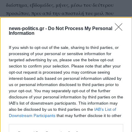
διάστημα, εβδομάδες, μήνες, μέσω του δεύτερου
προσώπου, πριν από την αποστολή του μειλ που
έκανε. Όμως, το πρόσωπο αυτό τα είχε πολλούς μήνες
news-politics.gr -
Do Not Process My Personal
πριν, από ό,τι έχουμε καταλάβει που το
Information
προσδιορίζουμε κάπου μεταξύ των εκλογικών
διαδικασιών του 2023. Είναι στοιχεία τα οποία
If you wish to opt-out of the sale, sharing to third parties, or
processing of your personal or sensitive information for
προέκυψαν μετά την εκλογική διαδικασία. Έχει πολύ
targeted advertising by us, please use the below opt-out
μεγάλη σημασία για να μην γίνει απόπειρα
section to confirm your selection. Please note that after your
εργαλειοποίησης. Ένα πράγμα είναι οι εκλογές, ένα
opt-out request is processed you may continue seeing
interest-based ads based on personal information utilized by
πράγμα είναι τα στοιχεία που προκύπτουν μετά τις
us or personal information disclosed to third parties prior to
εκλογές.
your opt-out. You may separately opt-out of the further
Άρα είναι ζήτημα προστασίας προσωπικών
disclosure of your personal information by third parties on the
IAB’s list of downstream participants. This information may
δεδομένων. Δεν είναι ζήτημα ασφάλειας εκλογών.
also be disclosed by us to third parties on the
IAB’s List of
Δεν έχει καμία σχέση με την επιστολική ψήφο γιατί
Downstream Participants
that may further disclose it to other
μιλάμε για μια χρονική περίοδο που προηγείται
third parties.
μήνες, πολύ πριν δηλαδή όχι απλώς την ψήφιση του