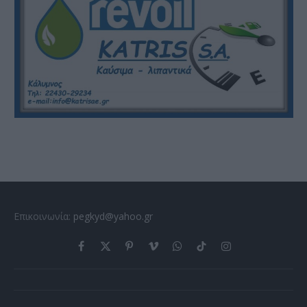
Επικοινωνία:
pegkyd@yahoo.gr
Facebook
X
Pinterest
Vimeo
WhatsApp
TikTok
Instagram
(Twitter)