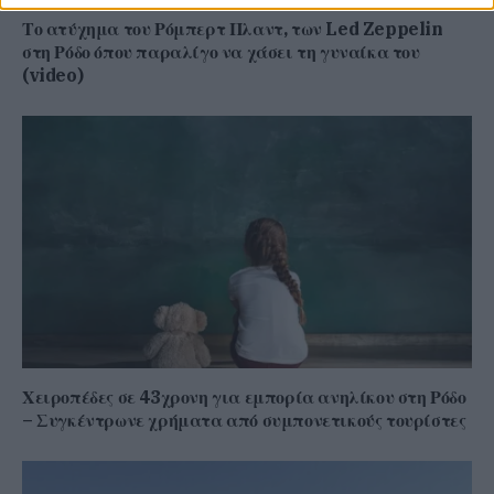
Το ατύχημα του Ρόμπερτ Πλαντ, των Led Zeppelin
στη Ρόδο όπου παραλίγο να χάσει τη γυναίκα του
(video)
Χειροπέδες σε 43χρονη για εμπορία ανηλίκου στη Ρόδο
– Συγκέντρωνε χρήματα από συμπονετικούς τουρίστες