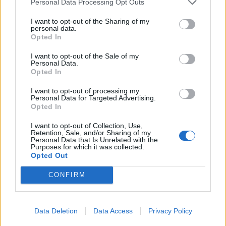
Personal Data Processing Opt Outs
νόμου για την επιστολική ψήφο αλλά τον ορισμό της
I want to opt-out of the Sharing of my
νέας Κυβέρνησης, της Κυβέρνησης του Ιουνίου.
personal data.
Opted In
iefimerida.gr / parapolitika
I want to opt-out of the Sale of my
Personal Data.
Opted In
ΣΥΝΕΧΊΣΤΕ ΝΑ ΔΙΑΒΆΖΕΤΕ
I want to opt-out of processing my
Personal Data for Targeted Advertising.
Opted In
I want to opt-out of Collection, Use,
Retention, Sale, and/or Sharing of my
Personal Data that Is Unrelated with the
Purposes for which it was collected.
Opted Out
CONFIRM
Data Deletion
Data Access
Privacy Policy