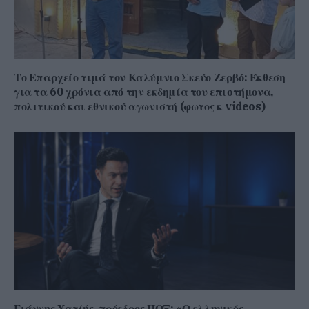
Το Επαρχείο τιμά τον Καλύμνιο Σκεύο Ζερβό: Έκθεση
για τα 60 χρόνια από την εκδημία του επιστήμονα,
πολιτικού και εθνικού αγωνιστή (φωτος κ videos)
Γιάννης Χατζής, πρόεδρος ΠΟΞ: «Ο ελληνικός