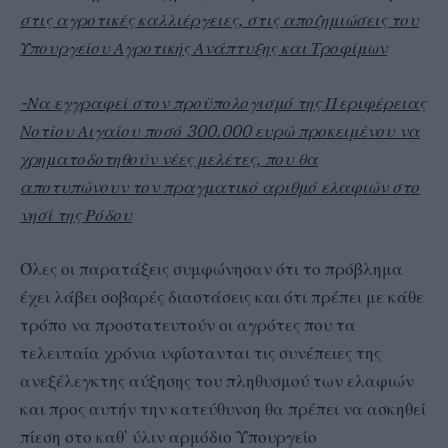
στις αγροτικές καλλιέργειες, στις αποζημιώσεις του
Υπουργείου Αγροτικής Ανάπτυξης και Τροφίμων
-Να εγγραφεί στον προϋπολογισμό της Περιφέρειας
Νοτίου Αιγαίου ποσό 300.000 ευρώ προκειμένου να
χρηματοδοτηθούν νέες μελέτες, που θα
αποτυπώνουν τον πραγματικό αριθμό ελαφιών στο
νησί της Ρόδου
Όλες οι παρατάξεις συμφώνησαν ότι το πρόβλημα
έχει λάβει σοβαρές διαστάσεις και ότι πρέπει με κάθε
τρόπο να προστατευτούν οι αγρότες που τα
τελευταία χρόνια υφίστανται τις συνέπειες της
ανεξέλεγκτης αύξησης του πληθυσμού των ελαφιών
και προς αυτήν την κατεύθυνση θα πρέπει να ασκηθεί
πίεση στο καθ’ ύλιν αρμόδιο Υπουργείο