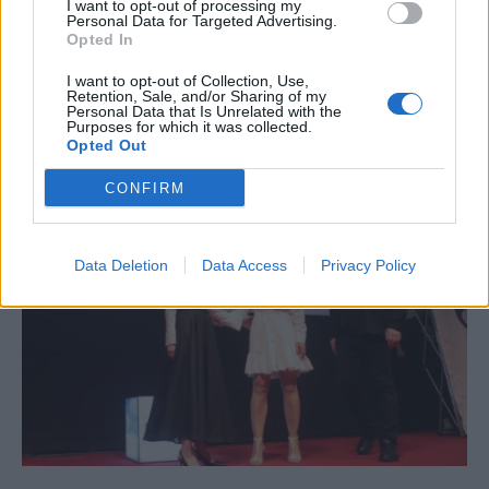
I want to opt-out of processing my
Personal Data for Targeted Advertising.
Opted In
I want to opt-out of Collection, Use,
Retention, Sale, and/or Sharing of my
Γιάννης Χατζής, πρόεδρος ΠΟΞ: «Ο ελληνικός
Personal Data that Is Unrelated with the
Purposes for which it was collected.
τουρισμός άντεξε τις διεθνείς κρίσεις, αλλά
Opted Out
χρειάζονται γενναίες αλλαγές για να παραμείνει
ανταγωνιστικός» (ηχητικό)
CONFIRM
Data Deletion
Data Access
Privacy Policy