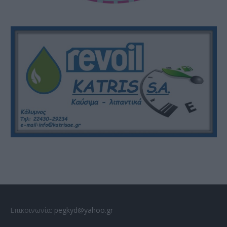
Επικοινωνία:
pegkyd@yahoo.gr