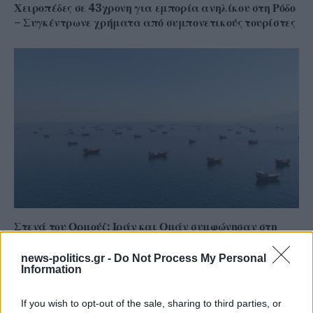
Χειροπέδες σε 43χρονη για εμπορία ανηλίκου στη Ρόδο
– Συγκέντρωνε χρήματα από συμπονετικούς τουρίστες
Στενά του Ορμούζ: Ιράν και Ομάν συμφώνησαν στη
διαδρομή των πλοίων, εκκρεμούν κρίσιμες
λεπτομέρειες
news-politics.gr -
Do Not Process My Personal
Information
If you wish to opt-out of the sale, sharing to third parties, or