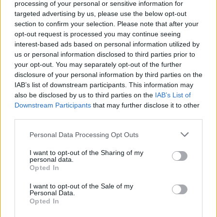
processing of your personal or sensitive information for
targeted advertising by us, please use the below opt-out
section to confirm your selection. Please note that after your
opt-out request is processed you may continue seeing
interest-based ads based on personal information utilized by
us or personal information disclosed to third parties prior to
your opt-out. You may separately opt-out of the further
disclosure of your personal information by third parties on the
IAB’s list of downstream participants. This information may
also be disclosed by us to third parties on the
IAB’s List of
Το Επαρχείο τιμά τον Καλύμνιο Σκεύο Ζερβό: Έκθεση
Downstream Participants
that may further disclose it to other
για τα 60 χρόνια από την εκδημία του επιστήμονα,
third parties.
πολιτικού και εθνικού αγωνιστή (φωτος κ videos)
Personal Data Processing Opt Outs
I want to opt-out of the Sharing of my
personal data.
Opted In
I want to opt-out of the Sale of my
Personal Data.
Opted In