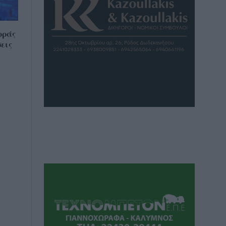
οράς
εις