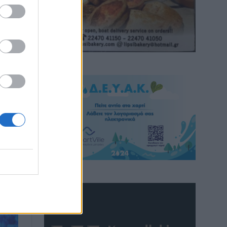
ο
κού