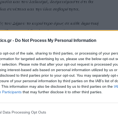
ρισία και τον λαϊκισμό, δεσμευόμαστε ότι θα
δια συνέπεια και την ίδια σοβαρότητα.
ς του Δήμου το κυριότερο όμως σε κάθε δημοτική
ε κάθε γειτονιά θα είμαστε παρόντες για να
πολιτών μας, να αναδείξουμε προβλήματα, να
ics.gr -
Do Not Process My Personal Information
άσεις.
to opt-out of the sale, sharing to third parties, or processing of your per
formation for targeted advertising by us, please use the below opt-out s
ι σεβασμό για τον τόπο, με πρώτο μέλημα τους
r selection. Please note that after your opt-out request is processed y
 την ενότητα, τη δημιουργία και την πρόοδο. Με
eing interest-based ads based on personal information utilized by us or
έναντι στον τόπο που γεννηθήκαμε, μεγαλώσαμε
disclosed to third parties prior to your opt-out. You may separately opt-
losure of your personal information by third parties on the IAB’s list of
. This information may also be disclosed by us to third parties on the
IA
Participants
that may further disclose it to other third parties.
νοι.
l Data Processing Opt Outs