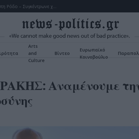
Χειροπέδες σε 43χρονη για εμπορία ανηλίκου στη Ρόδο – Συγκέντρωνε χρήματα από συμπονετικούς τουρίστες
Arts
Ευρωπαϊκό
ιρότητα
and
Βίντεο
Παραπολ
Κοινοβούλιο
Culture
ΚΗΣ: Αναμένουμε την
οσύνης