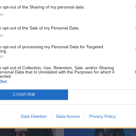
o opt-out of the Sharing of my personal data.
In
o opt-out of the Sale of my Personal Data.
In
to opt-out of processing my Personal Data for Targeted
ing.
In
Ορμούζ: Ιράν και Ομάν
Το Επαρχείο τιμά τον Καλύμνι
o opt-out of Collection, Use, Retention, Sale, and/or Sharing
 στη διαδρομή των
Σκεύο Ζερβό: Έκθεση για τα 60
ersonal Data that Is Unrelated with the Purposes for which it
lected.
κρεμούν κρίσιμες
χρόνια από την εκδημία του
Out
ες
επιστήμονα, πολιτικού και εθνι
αγωνιστή (φωτος κ videos)
CONFIRM
Data Deletion
Data Access
Privacy Policy