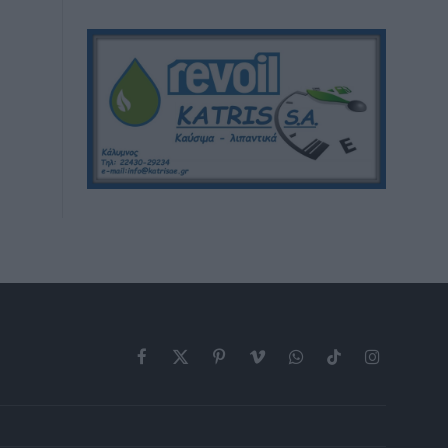
Facebook
X
Pinterest
Vimeo
WhatsApp
TikTok
Instagram
(Twitter)