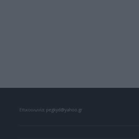
Επικοινωνία:
pegkyd@yahoo.gr