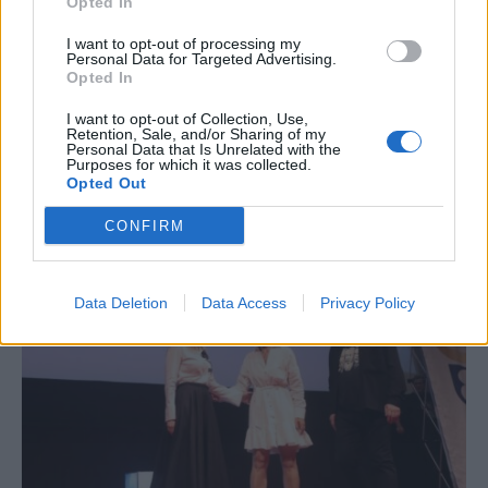
Opted In
I want to opt-out of processing my
Personal Data for Targeted Advertising.
Opted In
I want to opt-out of Collection, Use,
Retention, Sale, and/or Sharing of my
Personal Data that Is Unrelated with the
Purposes for which it was collected.
Γιάννης Χατζής, πρόεδρος ΠΟΞ: «Ο ελληνικός
Opted Out
τουρισμός άντεξε τις διεθνείς κρίσεις, αλλά
CONFIRM
χρειάζονται γενναίες αλλαγές για να παραμείνει
ανταγωνιστικός» (ηχητικό)
Data Deletion
Data Access
Privacy Policy