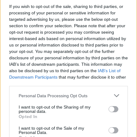
If you wish to opt-out of the sale, sharing to third parties, or
processing of your personal or sensitive information for
targeted advertising by us, please use the below opt-out
section to confirm your selection. Please note that after your
opt-out request is processed you may continue seeing
interest-based ads based on personal information utilized by
us or personal information disclosed to third parties prior to
your opt-out. You may separately opt-out of the further
disclosure of your personal information by third parties on the
IAB’s list of downstream participants. This information may
also be disclosed by us to third parties on the
IAB’s List of
Downstream Participants
that may further disclose it to other
third parties.
Το Επαρχείο τιμά τον Καλύμνιο Σκεύο Ζερβό: Έκθεση
για τα 60 χρόνια από την εκδημία του επιστήμονα,
Personal Data Processing Opt Outs
πολιτικού και εθνικού αγωνιστή (φωτος κ videos)
I want to opt-out of the Sharing of my
personal data.
Opted In
I want to opt-out of the Sale of my
Personal Data.