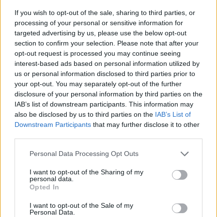
If you wish to opt-out of the sale, sharing to third parties, or
processing of your personal or sensitive information for
targeted advertising by us, please use the below opt-out
Φεύγει ο ένας μετά τον άλλον: Μπαράζ αποχωρήσεων
section to confirm your selection. Please note that after your
από το κόμμα Καρυστιανού – Εκτός η Κατερίνα
opt-out request is processed you may continue seeing
Μουτσάτσου και δύο μέλη
interest-based ads based on personal information utilized by
us or personal information disclosed to third parties prior to
your opt-out. You may separately opt-out of the further
disclosure of your personal information by third parties on the
IAB’s list of downstream participants. This information may
also be disclosed by us to third parties on the
IAB’s List of
Downstream Participants
that may further disclose it to other
third parties.
Personal Data Processing Opt Outs
I want to opt-out of the Sharing of my
personal data.
Opted In
I want to opt-out of the Sale of my
Personal Data.