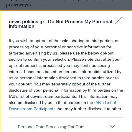
ρευστότητα
news-politics.gr -
Do Not Process My Personal
Information
If you wish to opt-out of the sale, sharing to third parties, or
processing of your personal or sensitive information for
targeted advertising by us, please use the below opt-out
section to confirm your selection. Please note that after your
opt-out request is processed you may continue seeing
interest-based ads based on personal information utilized by
us or personal information disclosed to third parties prior to
your opt-out. You may separately opt-out of the further
disclosure of your personal information by third parties on the
Απάντηση του Δημοτικού Λιμενικού Ταμείου στις
IAB’s list of downstream participants. This information may
καταγγελίες του ΤΕΕ: Χαμηλοί τόνοι, αλλά η ουσία
also be disclosed by us to third parties on the
IAB’s List of
των ερωτημάτων παραμένει αναπάντητη
Downstream Participants
that may further disclose it to other
third parties.
Personal Data Processing Opt Outs