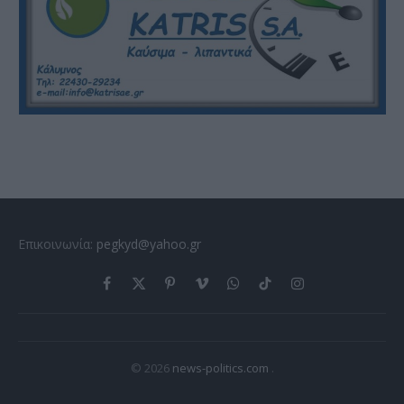
Επικοινωνία:
pegkyd@yahoo.gr
Facebook
X
Pinterest
Vimeo
WhatsApp
TikTok
Instagram
(Twitter)
© 2026
news-politics.com
.