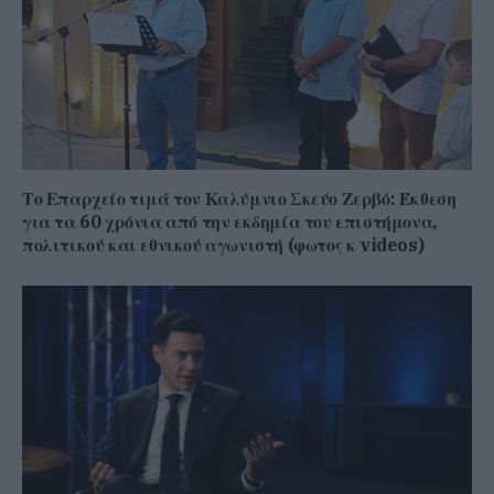
Το Επαρχείο τιμά τον Καλύμνιο Σκεύο Ζερβό: Έκθεση
για τα 60 χρόνια από την εκδημία του επιστήμονα,
πολιτικού και εθνικού αγωνιστή (φωτος κ videos)