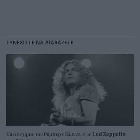
ΣΥΝΕΧΊΣΤΕ ΝΑ ΔΙΑΒΆΖΕΤΕ
Το ατύχημα του Ρόμπερτ Πλαντ, των Led Zeppelin