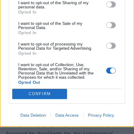
I want to opt-out of the Sharing of my
personal data.
καίρια θέματα της καθημερινότητας και η
Opted In
αποστασιοποίηση από τις υλικές ανάγκες με το
I want to opt-out of the Sale of my
πρόσχημα μιας «άυλης» πνευματικότητας,
Personal Data.
ωθούν στην αναζήτηση άλλων επιλογών.
Opted In
I want to opt-out of processing my
Personal Data for Targeted Advertising.
Στο σημείο αυτό οφείλουμε να δούμε πως η Ορθόδοξη
Opted In
Εκκλησία μπορεί να αντιμετωπίσει τις μεταλλάξεις
I want to opt-out of Collection, Use,
στο δημόσιο χώρο καταθέτοντας τη δική της
Retention, Sale, and/or Sharing of my
Personal Data that Is Unrelated with the
μαρτυρία. Δίχως να παραθεωρείται ότι η επίτευξη
Purposes for which it was collected.
ενός τέτοιου στόχου αποτελεί δυσχερές ζήτημα στο
Opted Out
οποίο εκτός από τη θεολογία συμπλέκονται οι
CONFIRM
νομικές, κοινωνικές, ηθικές, πολιτικές κ.α. διαστάσεις,
καθώς και ένα σύνολο αλλαγών με «αντιτιθέμενες
Data Deletion
Data Access
Privacy Policy
τάσεις» λόγο της Παγκοσμιοποίησης, εντούτοις
θέτουμε τον προβληματισμό αν η Εκκλησία με τη
δυναμική της παράδοσης της, του λειτουργικού