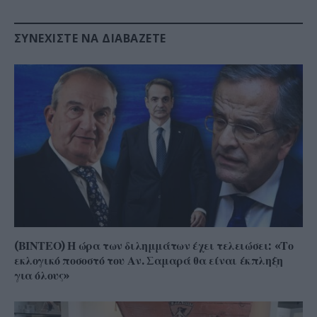
ΣΥΝΕΧΊΣΤΕ ΝΑ ΔΙΑΒΆΖΕΤΕ
(ΒΙΝΤΕΟ) Η ώρα των διλημμάτων έχει τελειώσει: «Το
εκλογικό ποσοστό του Αν. Σαμαρά θα είναι έκπληξη
για όλους»