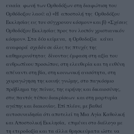
ενιαία φωνή των Ορθοδόξων στη διαφώτιση του
Ορθόδοξου λαού: α) «Η αποστολή της Ορθοδόξου
Εκκλησίας εις τον σύγχρονον κόσμον» και β) «Σχέσεις
Ορθοδόξου Εκκλησίας προς τον λοιπόν χριστιανικόν
κόσμον». Στα δύο κείμενα, η Ορθοδοξία κάνει
αναφορά σχεδόν σε όλες τις πτυχές της
καθημερινότητας δίνοντας έμφαση στη αξία του
ανθρωπίνου προσώπου, στη ελευθερία και τη ευθύνη
απέναντι στη βία, στη κοινωνική ανισότητα, στη
χειραγώγηση της κοινής γνώμης, στο παγκόσμιο
πρόβλημα της πείνας, της ειρήνης και δικαιοσύνης,
στις παντός τύπου διακρίσεων και στη μαρτυρία
αγάπης και διακονίας. Επί πλέον, με βαθιά
αυτοσυνειδησία ότι αποτελεί τη Μια Αγία Καθολική
και Αποστολική Εκκλησία, επιμένει στο διάλογο με
τη ετεροδοξία και τα άλλα θρησκεύματα ώστε να