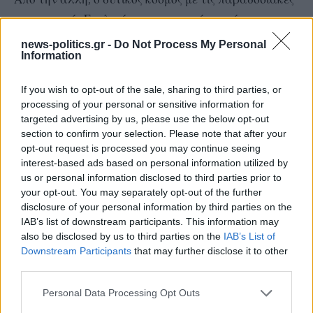
χριστιανικές Εκκλησίες εκ των οποίων κάποιες
έχουν αποστολική υπόβαθρο όπως η
news-politics.gr -
Do Not Process My Personal
Information
Ορθοδοξία χάνουν βαθμιαία το ποίμνιο τους αφού οι
νεώτερες γενεές δεν έχουν ενδιαφέρον για την πίστη
If you wish to opt-out of the sale, sharing to third parties, or
και για πνευματικές αναζητήσεις, μεταθέτοντας το
processing of your personal or sensitive information for
κέντρο της ζωής στην ευδαιμονία και τον
targeted advertising by us, please use the below opt-out
section to confirm your selection. Please note that after your
ατομοκεντρισμό. Ακόμη και στις περιπτώσεις όπου
opt-out request is processed you may continue seeing
παρατηρείται ενδιαφέρον για τη χριστιανική πίστη,
interest-based ads based on personal information utilized by
η σε βάθος ανάλυση αναδεικνύει ότι τις
us or personal information disclosed to third parties prior to
your opt-out. You may separately opt-out of the further
περισσότερες φορές είναι επιδερμική με εστίαση σε
disclosure of your personal information by third parties on the
παρωχημένες εθιμικές συνήθειες δίχως αναζήτηση της
IAB’s list of downstream participants. This information may
ουσίας και αλήθειας του χριστιανικού μηνύματος.
also be disclosed by us to third parties on the
IAB’s List of
Downstream Participants
that may further disclose it to other
Στο τελευταίο αυτό, συντελεί μεταξύ άλλων και η
third parties.
στάση της θεσμικής ποιμένουσας Εκκλησίας. Οι
ανάρμοστες συμπεριφορές των ιθυνόντων που
Personal Data Processing Opt Outs
σκανδαλίζουν ή η μη σοβαρότητα απαντήσεων σε