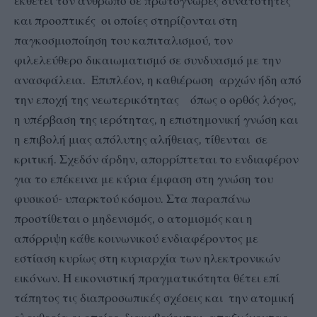
εκθέτει τον άνθρωπο σε πρωτόγνωρες δυνατότητες
και προοπτικές οι οποίες στηρίζονται στη
παγκοσμιοποίηση του καπιταλισμού, τον
φιλελεύθερο δικαιωματισμό σε συνδυασμό με την
ανασφάλεια. Επιπλέον, η καθιέρωση αρχών ήδη από
την εποχή της νεωτερικότητας όπως ο ορθός λόγος,
η υπέρβαση της ιερότητας, η επιστημονική γνώση και
η επιβολή μιας απόλυτης αλήθειας, τίθενται σε
κριτική. Σχεδόν άρδην, απορρίπτεται το ενδιαφέρον
για το επέκεινα με κύρια έμφαση στη γνώση του
φυσικού- υπαρκτού κόσμου. Στα παραπάνω
προστίθεται ο μηδενισμός, ο ατομισμός και η
απόρριψη κάθε κοινωνικού ενδιαφέροντος με
εστίαση κυρίως στη κυριαρχία των ηλεκτρονικών
εικόνων. Η εικονιστική πραγματικότητα θέτει επί
τάπητος τις διαπροσωπικές σχέσεις και την ατομική