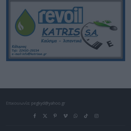
Επικοινωνία:
pegkyd@yahoo.gr
Facebook
X
Pinterest
Vimeo
WhatsApp
TikTok
Instagram
(Twitter)