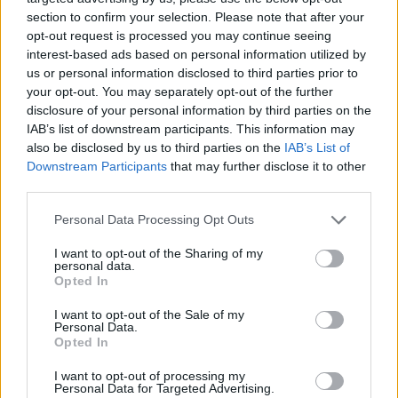
section to confirm your selection. Please note that after your
opt-out request is processed you may continue seeing
Το σχέδιο Τσίπρα για την Αυτοδιοίκηση σταθερά
interest-based ads based on personal information utilized by
προσηλωμένο στη νεοφιλελεύθερη αντίληψη της
us or personal information disclosed to third parties prior to
«πολυεπίπεδης διακυβέρνησης»
your opt-out. You may separately opt-out of the further
disclosure of your personal information by third parties on the
IAB’s list of downstream participants. This information may
also be disclosed by us to third parties on the
IAB’s List of
Downstream Participants
that may further disclose it to other
third parties.
Personal Data Processing Opt Outs
I want to opt-out of the Sharing of my
personal data.
Opted In
I want to opt-out of the Sale of my
Personal Data.
Opted In
Ρήγμα στην παράταξη Καμπουράκη: Ο Μιχάλης
Κορδίνας ανεξαρτητοποιήθηκε με αφορμή τη σύμβαση
I want to opt-out of processing my
του Καζίνου (ηχητικό)
Personal Data for Targeted Advertising.