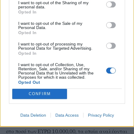
I want to opt-out of the Sharing of my
και θα παρακρατούνται από τα διερχόμενα έσοδα
personal data.
Opted In
Κ.Α.Π του έτους συνομολόγησης από τον επόμενο
μήνα της κάθε εκταμίευσης.
I want to opt-out of the Sale of my
Personal Data.
12. Το δάνειο μπορεί να εξοφληθεί και πριν τη λήξη
Opted In
του, είτε στο σύνολο του, είτε μερικώς.
I want to opt-out of processing my
13.Το δάνειο είναι αδιαίρετο, οσοιδήποτε και
Personal Data for Targeted Advertising.
Opted In
οποιοιδήποτε είναι οι γενικοί, ειδικοί ή καθολικοί
διάδοχοι του.
I want to opt-out of Collection, Use,
Retention, Sale, and/or Sharing of my
14. Όλα τα έξοδα, δικαιώματα, υπέρ του Τ.Π. και
Personal Data that Is Unrelated with the
Purposes for which it was collected.
Δανείων για την αξιολόγηση οικονομικών στοιχείων
Opted Out
και οι επιβαρύνσεις, που αφορούν στη συνομολόγηση,
CONFIRM
εξυπηρέτηση και εξόφληση του παρόντος δανείου και
γενικά όλα τα έξοδα που δημιουργούνται σε όλη τη
διάρκεια του δανείου, βαρύνουν εξ΄ ολοκλήρου και
Data Deletion
Data Access
Privacy Policy
αποκλειστικά τον οφειλέτη και συνομολογούνται
στο ποσό των ΕΥΡΩ 10.000,00, τα οποία αναλύονται