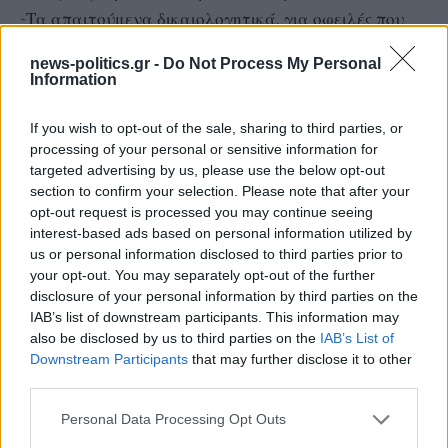
-Τα απαιτούμενα δικαιολογητικά, για οφειλές που
προκύπτουν από την εκτέλεση υπηρεσιών /
news-politics.gr -
Do Not Process My Personal
προμηθειών & έργων, που πρέπει να ληφθούν υπ’ όψη
Information
για να συμπεριληφθούν οι δικαιούχοι στις
If you wish to opt-out of the sale, sharing to third parties, or
προαναφερόμενες αναλυτικές καταστάσεις, δεν θα
processing of your personal or sensitive information for
προσκομίζονται στο Τ.Π. & Δανείων, αλλά θα
targeted advertising by us, please use the below opt-out
τηρούνται στο αρχείο του δήμου και θα διατίθενται
section to confirm your selection. Please note that after your
opt-out request is processed you may continue seeing
σε κάθε περίπτωση διενέργειας κάθε νόμιμου
interest-based ads based on personal information utilized by
ελέγχου, – Αν κατά τη διενέργεια ελέγχου
us or personal information disclosed to third parties prior to
αποδειχθεί ότι αποδόθηκαν ποσά χωρίς
your opt-out. You may separately opt-out of the further
disclosure of your personal information by third parties on the
προβλεπόμενα δικαιολογητικά, τότε τα ποσά αυτά
IAB’s list of downstream participants. This information may
θα επιστρέφονται σε μερική απόσβεση του δανείου.
also be disclosed by us to third parties on the
IAB’s List of
11. Ενδιάμεσοι τόκοι: Οι τόκοι από την ημερομηνία
Downstream Participants
that may further disclose it to other
third parties.
της εκταμίευσης μέχρι την ημερομηνία έναρξης
εξυπηρέτησης του νέου ενιαίου δανείου θα
Personal Data Processing Opt Outs
υπολογίζονται κατά την ημέρα της κάθε εκταμίευσης