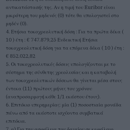
αντικατάστασής της. Αν η τιμή του Euribor είναι
μικρότερη του μηδενός (0) τότε θα υπολογιστεί στο
μηδέν (0).
4. Ετήσια τοκοχρεολυτική δόση : Για τα πρώτα δέκα (
10 ) έτη : € 747.879,25 Ενδεικτική Ετήσια
τοκοχρεολυτική δόση για τα επόμενα δέκα ( 10 ) έτη :
€ 852.022,82
5. Οι τοκοχρεολυτικές δόσεις υπολογίζονται με το
σύστημα της σύνθετης χρεολυσίας και η καταβολή
των τοκοχρεολυτικών δόσεων θα γίνεται μέσα στους
έντεκα (11) πρώτους μήνες του χρόνου
(αναπροσαρμογή κάθε 1/1 εκάστου έτους).
6. Επιτόκιο υπερημερίας: μία (1) ποσοστιαία μονάδα
πάνω από τα εκάστοτε ισχύοντα συμβατικά
επιτόκια.
7. α) Για την ασφάλεια του δανείου σε κεφάλαιο,