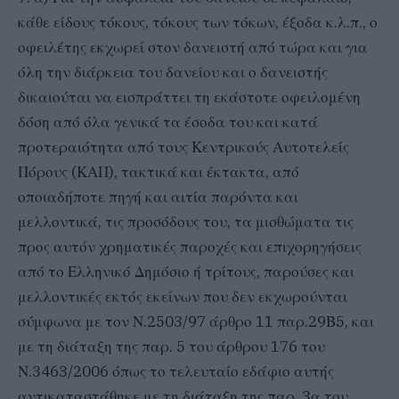
κάθε είδους τόκους, τόκους των τόκων, έξοδα κ.λ.π., ο
οφειλέτης εκχωρεί στον δανειστή από τώρα και για
όλη την διάρκεια του δανείου και ο δανειστής
δικαιούται να εισπράττει τη εκάστοτε οφειλομένη
δόση από όλα γενικά τα έσοδα του και κατά
προτεραιότητα από τους Κεντρικούς Αυτοτελείς
Πόρους (ΚΑΠ), τακτικά και έκτακτα, από
οποιαδήποτε πηγή και αιτία παρόντα και
μελλοντικά, τις προσόδους του, τα μισθώματα τις
προς αυτόν χρηματικές παροχές και επιχορηγήσεις
από το Ελληνικό Δημόσιο ή τρίτους, παρούσες και
μελλοντικές εκτός εκείνων που δεν εκχωρούνται
σύμφωνα με τον Ν.2503/97 άρθρο 11 παρ.29Β5, και
με τη διάταξη της παρ. 5 του άρθρου 176 του
Ν.3463/2006 όπως το τελευταίο εδάφιο αυτής
αντικαταστάθηκε με τη διάταξη της παρ. 3α του