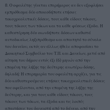
8. Ο οφειλέτης γίνεται υπερήμερος αν δεν εξοφλήσει
εμπρόθεσμα δύο οποιεσδήποτε ετήσιες
τοκοχρεολυτικές δόσεις, τους κάθε είδους τόκους,
τους τόκους των τόκων και τα κάθε φύσεως έξοδα. Η
καθυστέρηση δύο οιωνδήποτε δόσεων καθιστά
αυτοδικαίως ληξιπρόθεσμο και απαιτητό το σύνολο
του δανείου, εκτός αν άλλως ήθελε αποφασίσει το
Διοικητικό Συμβούλιο του Τ.Π. και Δανείων, μετά από
αίτηση του δήμου εντός έξι (6) μηνών από την
επομένη της λήξης της δεύτερης ανωτέρω δόσης,
δηλαδή: Η υπερημερία του οφειλέτη αρχίζει, για τις
δύο καθυστερούμενες ετήσιες τοκοχρεολυτικές δόσεις
που οφείλονται, από την επομένη της λήξης της
δεύτερης, και για τους κάθε είδους τόκους, τους
τόκους των τόκων, τα έξοδα και τις λοιπές
απαιτήσεις του δανειστή από το δάνειο, από την