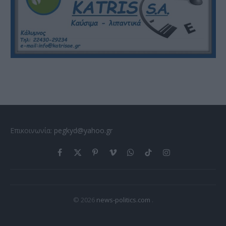
Επικοινωνία:
pegkyd@yahoo.gr
Facebook
X
Pinterest
Vimeo
WhatsApp
TikTok
Instagram
(Twitter)
© 2026
news-politics.com
.