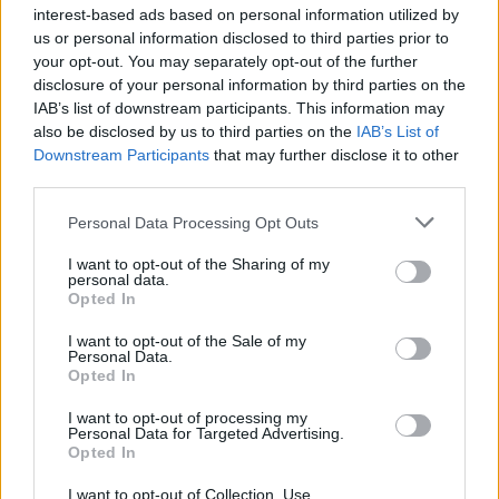
interest-based ads based on personal information utilized by
us or personal information disclosed to third parties prior to
your opt-out. You may separately opt-out of the further
disclosure of your personal information by third parties on the
IAB’s list of downstream participants. This information may
also be disclosed by us to third parties on the
IAB’s List of
Downstream Participants
that may further disclose it to other
third parties.
Personal Data Processing Opt Outs
I want to opt-out of the Sharing of my
personal data.
Opted In
(VIDEOS) Αλλάζει ο υγειονομικός χάρτης στα
Δωδεκάνησα: Νέο Ακτινοθεραπευτικό Κέντρο και
I want to opt-out of the Sale of my
ενίσχυση του ΕΣΥ στη Ρόδο, σύμφωνα με τον υπ. Υγείας,
Personal Data.
Άδωνη Γεωργιάδη
Opted In
I want to opt-out of processing my
Personal Data for Targeted Advertising.
Opted In
I want to opt-out of Collection, Use,