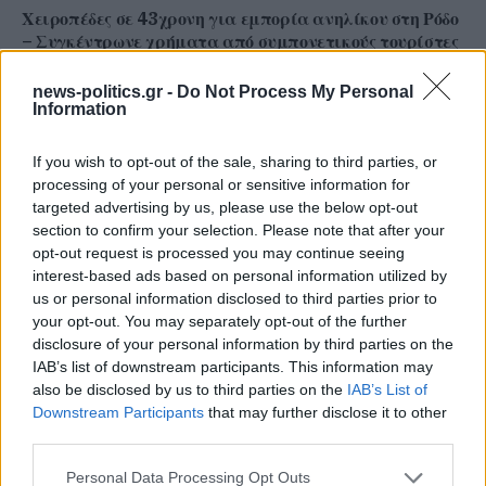
Χειροπέδες σε 43χρονη για εμπορία ανηλίκου στη Ρόδο
– Συγκέντρωνε χρήματα από συμπονετικούς τουρίστες
news-politics.gr -
Do Not Process My Personal
Information
If you wish to opt-out of the sale, sharing to third parties, or
processing of your personal or sensitive information for
targeted advertising by us, please use the below opt-out
section to confirm your selection. Please note that after your
opt-out request is processed you may continue seeing
interest-based ads based on personal information utilized by
us or personal information disclosed to third parties prior to
your opt-out. You may separately opt-out of the further
disclosure of your personal information by third parties on the
Στενά του Ορμούζ: Ιράν και Ομάν συμφώνησαν στη
IAB’s list of downstream participants. This information may
διαδρομή των πλοίων, εκκρεμούν κρίσιμες
also be disclosed by us to third parties on the
IAB’s List of
λεπτομέρειες
Downstream Participants
that may further disclose it to other
third parties.
Personal Data Processing Opt Outs