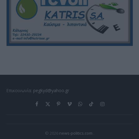
Επικοινωνία:
pegkyd@yahoo.gr
Facebook
X
Pinterest
Vimeo
WhatsApp
TikTok
Instagram
(Twitter)
© 2026
news-politics.com
.