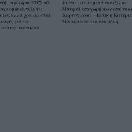
τζής, πρόεδρος ΠΟΞ: «Ο
Φεύγει ο ένας μετά τον άλλον:
ουρισμός άντεξε τις
Μπαράζ αποχωρήσεων από το κ
ίσεις, αλλά χρειάζονται
Καρυστιανού – Εκτός η Κατερί
λλαγές για να
Μουτσάτσου και δύο μέλη
 ανταγωνιστικός»