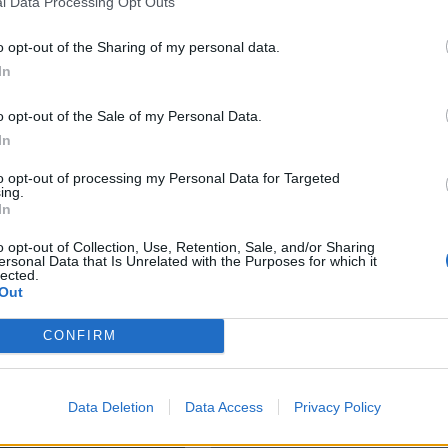
l Data Processing Opt Outs
ι σου, ούτε να μετατρέπεις τον τουρισμό σε εργαλείο
o opt-out of the Sharing of my personal data.
ωνικό να επικαλούνται την ειρήνη και τα ανθρώπινα
In
άζουν την ελευθερία της μετακίνησης και της
o opt-out of the Sale of my Personal Data.
In
 στον κόσμο – όχι πεδίο πολιτικής αντιπαράθεσης.
to opt-out of processing my Personal Data for Targeted
 ειρηνικά να απολαύσουν τον τόπο μας. Δεν
ing.
In
ορία και τις αξίες του.
o opt-out of Collection, Use, Retention, Sale, and/or Sharing
ersonal Data that Is Unrelated with the Purposes for which it
γανώσει τέτοιες ενέργειες, να αναλογιστούν τις
lected.
Out
ο συμφέρον της Ρόδου, των ανθρώπων της και της
CONFIRM
Data Deletion
Data Access
Privacy Policy