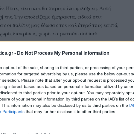
ν. Ήταν, είναι και θα παραμείνει φιλόξενη. Αυτή
χή της. Την αποδείξαμε έμπρακτα, ειδικά στις
αν οι πολίτες μας έδωσαν τον καλύτερό τους εαυτό,
ρίς διακρίσεις, χωρίς να ρωτούν από πού
ics.gr -
Do Not Process My Personal Information
ψουμε να μετατραπεί το νησί μας σε πεδίο πολιτικής
μού που πλήττει τον τουρισμό μας, την οικονομία
to opt-out of the sale, sharing to third parties, or processing of your per
formation for targeted advertising by us, please use the below opt-out s
.
r selection. Please note that after your opt-out request is processed y
eing interest-based ads based on personal information utilized by us or
ς επισκέπτες από όλο τον κόσμο – ανάμεσά τους και
disclosed to third parties prior to your opt-out. You may separately opt-
όπο μας, τον σέβονται και τον στηρίζουν. Δεν
losure of your personal information by third parties on the IAB’s list of
. This information may also be disclosed by us to third parties on the
IA
. Δεν μπορούμε να επιτρέψουμε διαχωρισμούς
Participants
that may further disclose it to other third parties.
 της Δημοκρατίας. Η Δημοκρατία, όμως, δεν είναι