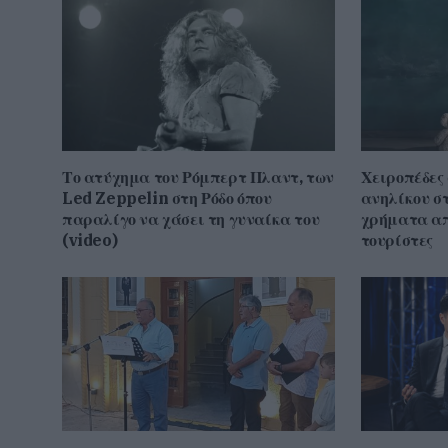
Το ατύχημα του Ρόμπερτ Πλαντ, των
Χειροπέδες
Led Zeppelin στη Ρόδο όπου
ανηλίκου σ
παραλίγο να χάσει τη γυναίκα του
χρήματα απ
(video)
τουρίστες