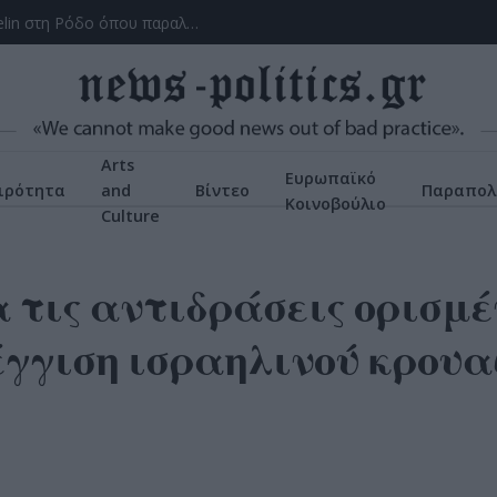
Το ατύχημα του Ρόμπερτ Πλαντ, των Led Zeppelin στη Ρόδο όπου παραλίγο να χάσει τη γυναίκα του (video)
Arts
Ευρωπαϊκό
ιρότητα
and
Βίντεο
Παραπολ
Κοινοβούλιο
Culture
 τις αντιδράσεις ορισμ
έγγιση ισραηλινού κρουα