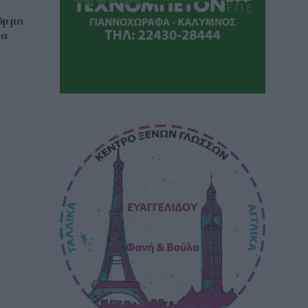
όμμα
να