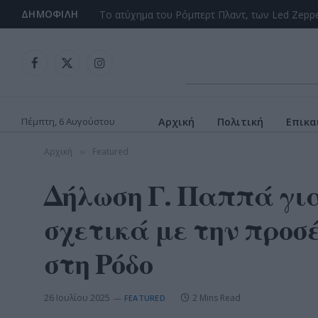
ΔΗΜΟΦΙΛΉ
Facebook
X
Instagram
(Twitter)
Πέμπτη, 6 Αυγούστου
Αρχική
Πολιτική
Επικα
Αρχική
Featured
»
Δήλωση Γ. Παππά για
σχετικά με την προσ
στη Ρόδο
26 Ιουλίου 2025
2 Mins Read
FEATURED