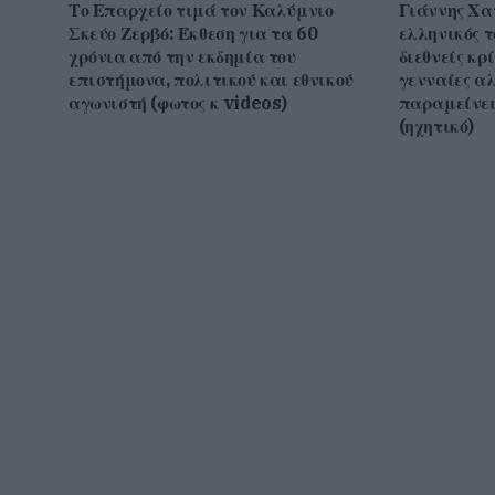
Το Επαρχείο τιμά τον Καλύμνιο
Γιάννης Χα
Σκεύο Ζερβό: Έκθεση για τα 60
ελληνικός τ
χρόνια από την εκδημία του
διεθνείς κρ
επιστήμονα, πολιτικού και εθνικού
γενναίες α
αγωνιστή (φωτος κ videos)
παραμείνει
(ηχητικό)