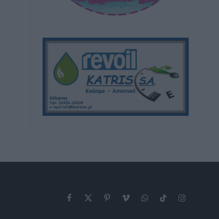
Facebook
X
Pinterest
Vimeo
WhatsApp
TikTok
Instagram
(Twitter)