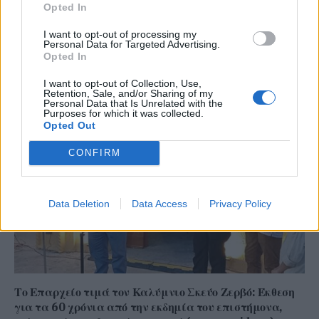
Opted In
I want to opt-out of processing my
Personal Data for Targeted Advertising.
Στενά του Ορμούζ: Ιράν και Ομάν συμφώνησαν στη
Opted In
διαδρομή των πλοίων, εκκρεμούν κρίσιμες
λεπτομέρειες
I want to opt-out of Collection, Use,
Retention, Sale, and/or Sharing of my
Personal Data that Is Unrelated with the
Purposes for which it was collected.
Opted Out
CONFIRM
Data Deletion
Data Access
Privacy Policy
Το Επαρχείο τιμά τον Καλύμνιο Σκεύο Ζερβό: Έκθεση
για τα 60 χρόνια από την εκδημία του επιστήμονα,