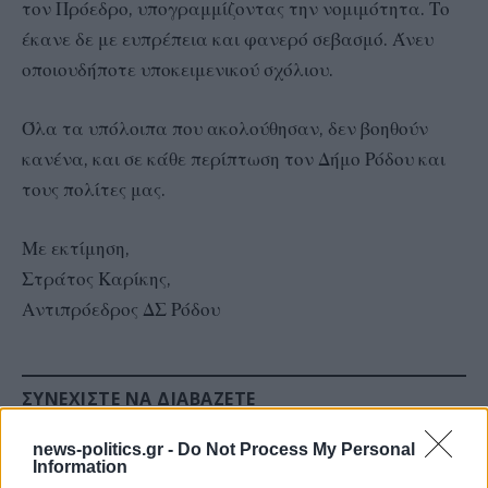
τον Πρόεδρο, υπογραμμίζοντας την νομιμότητα. Το
έκανε δε με ευπρέπεια και φανερό σεβασμό. Άνευ
οποιουδήποτε υποκειμενικού σχόλιου.
Όλα τα υπόλοιπα που ακολούθησαν, δεν βοηθούν
κανένα, και σε κάθε περίπτωση τον Δήμο Ρόδου και
τους πολίτες μας.
Με εκτίμηση,
Στράτος Καρίκης,
Αντιπρόεδρος ΔΣ Ρόδου
ΣΥΝΕΧΊΣΤΕ ΝΑ ΔΙΑΒΆΖΕΤΕ
news-politics.gr -
Do Not Process My Personal
Information