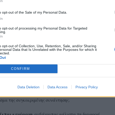
In
o opt-out of the Sale of my Personal Data.
In
to opt-out of processing my Personal Data for Targeted
ing.
In
o opt-out of Collection, Use, Retention, Sale, and/or Sharing
ersonal Data that Is Unrelated with the Purposes for which it
ευρωεκλογές
, στον δημόσιο διάλογο κυριάρχησαν
lected.
α ζητήματα της εξωτερικής πολιτικής και μάλιστα
Out
 χώρα μας:
Αλβανία
, Τουρκία και Βόρεια
CONFIRM
στην Αγκυρα προκάλεσε διφορούμενες ερμηνείες
Data Deletion
Data Access
Privacy Policy
κρίνει θετικά έναντι 46,2% που διατυπώνει
εσμα της συγκεκριμένης συνάντησης.
ίζεται κυρίαρχη
, αυξάνοντας μάλιστα τη διαφορά