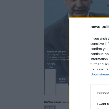
news-polit
If you wish 
sensitive in
confirm you
continue se
information 
further disc
participants
Downstream 
Persona
I want t