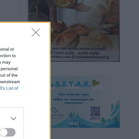
sonal or
ection to
ou may
 personal
out of the
 downstream
B’s List of