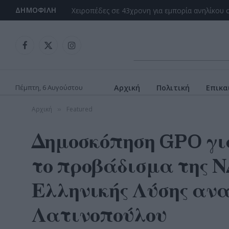
ΔΗΜΟΦΙΛΉ
Facebook
X
Instagram
(Twitter)
Πέμπτη, 6 Αυγούστου
Αρχική
Πολιτική
Επικα
Αρχική
Featured
»
Δημοσκόπηση GPO γι
το προβάδισμα της Ν
Ελληνικής Λύσης ανα
Λατινοπούλου