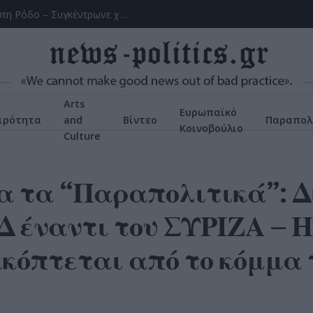
Χειροπέδες σε 43χρονη για εμπορία ανηλίκου στη Ρόδο – Συγκέντρωνε χρήματα από συμπονετικούς τουρίστες
Arts
Ευρωπαϊκό
ιρότητα
and
Βίντεο
Παραπολ
Κοινοβούλιο
Culture
α τα “Παραπολιτικά”: Δ
Δ έναντι του ΣΥΡΙΖΑ – Η
κόπτεται από το κόμμα 