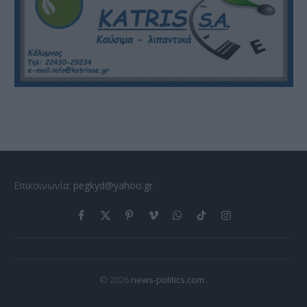
Επικοινωνία:
pegkyd@yahoo.gr
Facebook
X
Pinterest
Vimeo
WhatsApp
TikTok
Instagram
(Twitter)
© 2026
news-politics.com
.