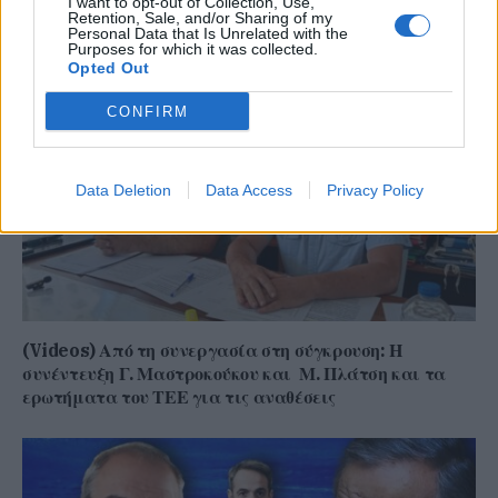
αυτοδιοικητικές εκλογές – Τα μέχρι τώρα δεδομένα, οι
I want to opt-out of Collection, Use,
Retention, Sale, and/or Sharing of my
ενδιαφερόμενοι
Personal Data that Is Unrelated with the
Purposes for which it was collected.
Opted Out
CONFIRM
Data Deletion
Data Access
Privacy Policy
(Videos) Από τη συνεργασία στη σύγκρουση: Η
συνέντευξη Γ. Μαστροκούκου και Μ. Πλάτση και τα
ερωτήματα του ΤΕΕ για τις αναθέσεις