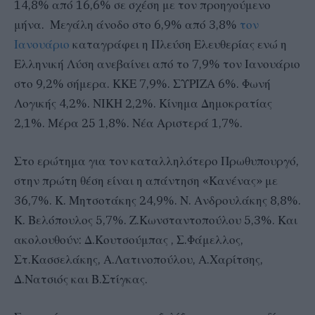
14,8% από 16,6% σε σχέση με τον προηγούμενο
μήνα. Μεγάλη άνοδο στο 6,9% από 3,8%
τον
Ιανουάριο
καταγράφει η Πλεύση Ελευθερίας ενώ η
Ελληνική Λύση ανεβαίνει από το 7,9% τον Ιανουάριο
στο 9,2% σήμερα. ΚΚΕ 7,9%. ΣΥΡΙΖΑ 6%. Φωνή
Λογικής 4,2%. ΝΙΚΗ 2,2%. Κίνημα Δημοκρατίας
2,1%. Μέρα 25 1,8%. Νέα Αριστερά 1,7%.
Στο ερώτημα για τον καταλληλότερο Πρωθυπουργό,
στην πρώτη θέση είναι η απάντηση «Κανένας» με
36,7%. Κ. Μητσοτάκης 24,9%. Ν. Ανδρουλάκης 8,8%.
Κ. Βελόπουλος 5,7%. Ζ.Κωνσταντοπούλου 5,3%. Και
ακολουθούν: Δ.Κουτσούμπας , Σ.Φάμελλος,
Στ.Κασσελάκης, Α.Λατινοπούλου, Α.Χαρίτσης,
Δ.Νατσιός και Β.Στίγκας.