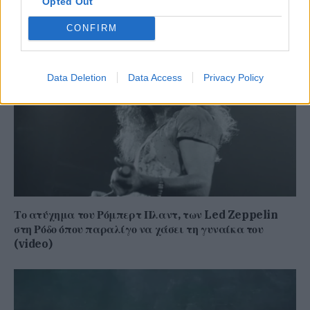
Opted Out
ΣΥΝΕΧΊΣΤΕ ΝΑ ΔΙΑΒΆΖΕΤΕ
CONFIRM
Data Deletion
Data Access
Privacy Policy
Το ατύχημα του Ρόμπερτ Πλαντ, των Led Zeppelin
στη Ρόδο όπου παραλίγο να χάσει τη γυναίκα του
(video)