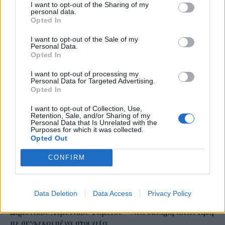
I want to opt-out of the Sharing of my
personal data.
Opted In
I want to opt-out of the Sale of my
Ρόδος: Πρόστιμο 73.000 ευρώ σε επιχείρηση για
Personal Data.
παραβάσεις στον αιγιαλό
Opted In
I want to opt-out of processing my
Personal Data for Targeted Advertising.
Opted In
I want to opt-out of Collection, Use,
Retention, Sale, and/or Sharing of my
Personal Data that Is Unrelated with the
Purposes for which it was collected.
Opted Out
CONFIRM
Data Deletion
Data Access
Privacy Policy
Σε συνθήκες… καύσωνα οι σχέσεις ΤΕΕ Καλύμνου και
Δημοτικού Λιμενικού Ταμείου – Νέα σκληρή απάντηση
με συγκεκριμένα στοιχεία