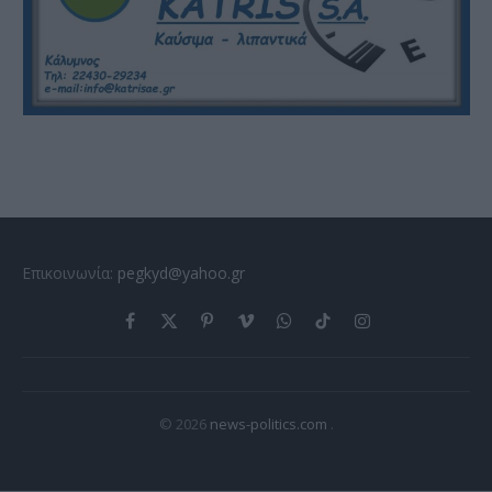
Επικοινωνία:
pegkyd@yahoo.gr
Facebook
X
Pinterest
Vimeo
WhatsApp
TikTok
Instagram
(Twitter)
© 2026
news-politics.com
.