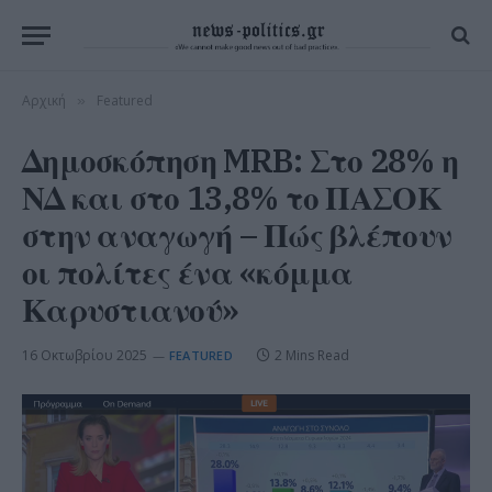
Αρχική
Featured
»
Δημοσκόπηση MRB: Στο 28% η
ΝΔ και στο 13,8% το ΠΑΣΟΚ
στην αναγωγή – Πώς βλέπουν
οι πολίτες ένα «κόμμα
Καρυστιανού»
16 Οκτωβρίου 2025
2 Mins Read
FEATURED