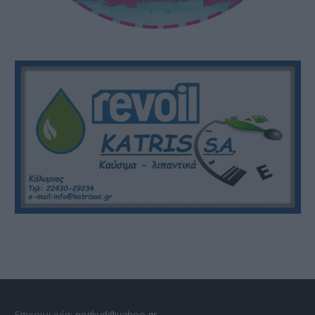
Επικοινωνία:
pegkyd@yahoo.gr