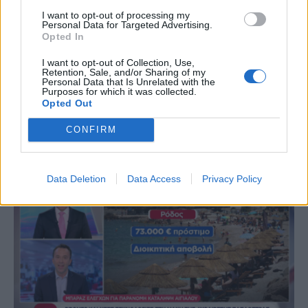
I want to opt-out of processing my
Personal Data for Targeted Advertising.
Opted In
I want to opt-out of Collection, Use,
Retention, Sale, and/or Sharing of my
Personal Data that Is Unrelated with the
Purposes for which it was collected.
(VIDEOS) Αλλάζει ο υγειονομικός χάρτης στα
Opted Out
Δωδεκάνησα: Νέο Ακτινοθεραπευτικό Κέντρο και
CONFIRM
ενίσχυση του ΕΣΥ στη Ρόδο, σύμφωνα με τον υπ. Υγείας,
Άδωνη Γεωργιάδη
Data Deletion
Data Access
Privacy Policy