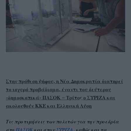
Στην πρόθεση ψήφου, η Νέα Δημοκρατία διατηρεί
το ισχυρό προβάδισμα, έναντι του δεύτερου
-δημοσκοπικά- ΠΑΣΟΚ – Τρίτος ο ΣΥΡΙΖΑ και
ακολουθούν ΚΚΕ και Ελληνική Λύση
Τις προτιμήσεις των πολιτών για την προεδρία
στο
ΠΑΣΟΚ
και στον
ΣΥΡΙΖΑ
, καθώς και τα