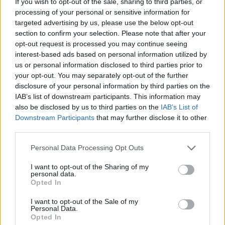
If you wish to opt-out of the sale, sharing to third parties, or
processing of your personal or sensitive information for
targeted advertising by us, please use the below opt-out
section to confirm your selection. Please note that after your
opt-out request is processed you may continue seeing
interest-based ads based on personal information utilized by
us or personal information disclosed to third parties prior to
your opt-out. You may separately opt-out of the further
disclosure of your personal information by third parties on the
IAB’s list of downstream participants. This information may
also be disclosed by us to third parties on the
IAB’s List of
Downstream Participants
that may further disclose it to other
third parties.
Γ. Ξηραδάκης: «Ολιγοπωλιακή δομή στην Ελληνική
Ακτοπλοΐα – Ποιοι ελέγχουν το 60% του συνολικού
Personal Data Processing Opt Outs
στόλου»
I want to opt-out of the Sharing of my
personal data.
Opted In
I want to opt-out of the Sale of my
Personal Data.
Opted In