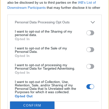
also be disclosed by us to third parties on the
IAB’s List of
Downstream Participants
that may further disclose it to other
third parties.
Σε συνθήκες… καύσωνα οι σχέσεις ΤΕΕ Καλύμνου και
Personal Data Processing Opt Outs
Δημοτικού Λιμενικού Ταμείου – Νέα σκληρή απάντηση
με συγκεκριμένα στοιχεία
I want to opt-out of the Sharing of my
personal data.
Opted In
I want to opt-out of the Sale of my
Personal Data.
Opted In
I want to opt-out of processing my
Personal Data for Targeted Advertising.
Opted In
I want to opt-out of Collection, Use,
Retention, Sale, and/or Sharing of my
Personal Data that Is Unrelated with the
Purposes for which it was collected.
Opted Out
Χειροπέδες σε 43χρονη για εμπορία ανηλίκου στη Ρόδο
CONFIRM
– Συγκέντρωνε χρήματα από συμπονετικούς τουρίστες