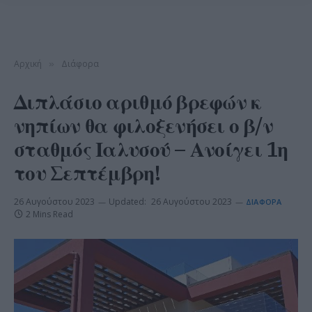
Αρχική
Διάφορα
»
Διπλάσιο αριθμό βρεφών κ
νηπίων θα φιλοξενήσει ο β/ν
σταθμός Ιαλυσού – Ανοίγει 1η
του Σεπτέμβρη!
26 Αυγούστου 2023
Updated:
26 Αυγούστου 2023
ΔΙΆΦΟΡΑ
2 Mins Read