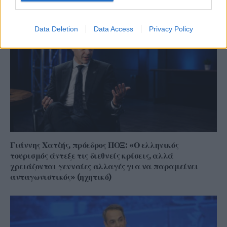
Data Deletion
Data Access
Privacy Policy
Γιάννης Χατζής, πρόεδρος ΠΟΞ: «Ο ελληνικός
τουρισμός άντεξε τις διεθνείς κρίσεις, αλλά
χρειάζονται γενναίες αλλαγές για να παραμείνει
ανταγωνιστικός» (ηχητικό)