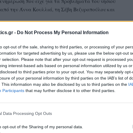
 ενημέρωση που είχε για τα προβλήματα του νησιού
 από την Άννα Κουλλιά, τη Σέβη Βεζυροπούλου και
.
ics.gr -
Do Not Process My Personal Information
να μόνιμο διασώστη του ΕΚΑΒ, τον Σπύρο Τσάκαλη,
μνιος. Ζωές θέλω να σώσω». Έτσι, όπως εξήγησε,
to opt-out of the sale, sharing to third parties, or processing of your per
 την Αμερική για την αγορά του ασθενοφόρου. Ο δε
formation for targeted advertising by us, please use the below opt-out s
ς τις διαδικασίες σε συνεργασία με συναδέλφους
r selection. Please note that after your opt-out request is processed y
eing interest-based ads based on personal information utilized by us or
και άλλους από την Γραμματεία ΕΚΑΒ
disclosed to third parties prior to your opt-out. You may separately opt-
losure of your personal information by third parties on the IAB’s list of
. This information may also be disclosed by us to third parties on the
IA
Participants
that may further disclose it to other third parties.
ύλλογο Καλυμνίων Νέας Υόρκης για την έμπρακτη
ριώτες τους Καλύμνιους , όπως επίσης και τους
που επιτελούν και την αγωνιστικότητά τους να
l Data Processing Opt Outs
ν τις ζωές των συνανθρώπων τους.
o opt-out of the Sharing of my personal data.