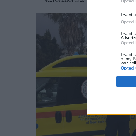
Opted 
I want t
Opted 
I want 
Advertis
Opted 
I want t
of my P
was col
Opted 