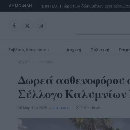
ΔΗΜΟΦΙΛΉ
Facebook
X
Instagram
(Twitter)
Σάββατο, 8 Αυγούστου
Αρχική
Πολιτική
Επικ
Αρχική
Featured
»
Δωρεά ασθενοφόρου 
Σύλλογο Καλυμνίων Ν
28 Μαρτίου 2025
2 Mins Read
FEATURED