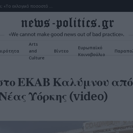
Γ. Ξηραδάκης: «Ολιγοπωλιακή δομή στην Ελληνική Ακτοπλοΐα – Ποιοι ελέγχουν το 60% του συνολικού στόλου»
Arts
Ευρωπαϊκό
αιρότητα
and
Βίντεο
Παραπολ
Κοινοβούλιο
Culture
στο ΕΚΑΒ Καλύμνου από
έας Υόρκης (video)