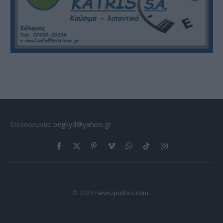
Επικοινωνία:
pegkyd@yahoo.gr
Facebook
X
Pinterest
Vimeo
WhatsApp
TikTok
Instagram
(Twitter)
© 2026
news-politics.com
.