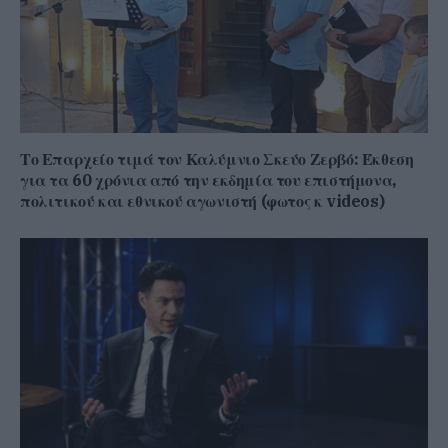
Το Επαρχείο τιμά τον Καλύμνιο Σκεύο Ζερβό: Έκθεση
για τα 60 χρόνια από την εκδημία του επιστήμονα,
πολιτικού και εθνικού αγωνιστή (φωτος κ videos)