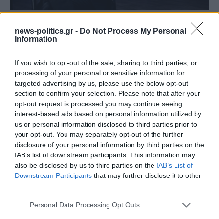
Γιάννης Χατζής, πρόεδρος ΠΟΞ: «Ο ελληνικός
news-politics.gr -
Do Not Process My Personal
τουρισμός άντεξε τις διεθνείς κρίσεις, αλλά
Information
χρειάζονται γενναίες αλλαγές για να παραμείνει
ανταγωνιστικός» (ηχητικό)
If you wish to opt-out of the sale, sharing to third parties, or
processing of your personal or sensitive information for
targeted advertising by us, please use the below opt-out
section to confirm your selection. Please note that after your
opt-out request is processed you may continue seeing
interest-based ads based on personal information utilized by
us or personal information disclosed to third parties prior to
your opt-out. You may separately opt-out of the further
disclosure of your personal information by third parties on the
IAB’s list of downstream participants. This information may
also be disclosed by us to third parties on the
IAB’s List of
Downstream Participants
that may further disclose it to other
third parties.
Φεύγει ο ένας μετά τον άλλον: Μπαράζ αποχωρήσεων
Personal Data Processing Opt Outs
από το κόμμα Καρυστιανού – Εκτός η Κατερίνα
Μουτσάτσου και δύο μέλη