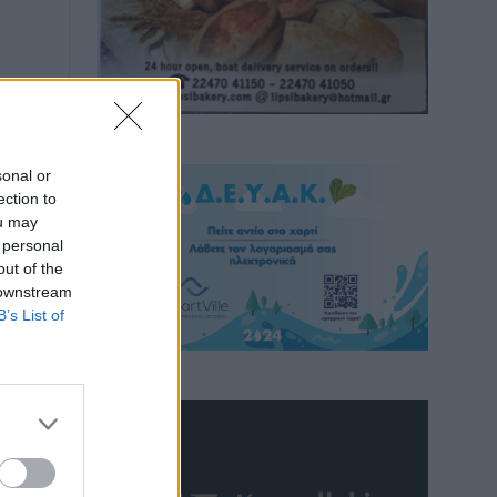
sonal or
ection to
ou may
 personal
out of the
 downstream
B’s List of