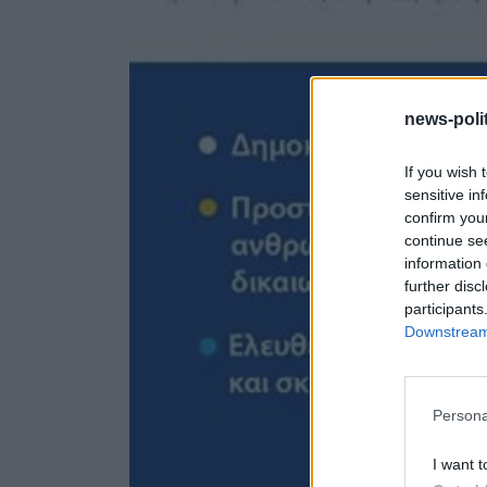
news-polit
If you wish 
sensitive in
confirm you
continue se
information 
further disc
participants
Downstream 
Persona
I want t