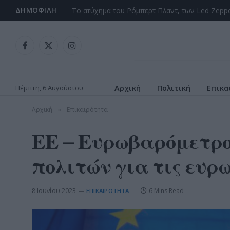
ΔΗΜΟΦΙΛΉ
Facebook
X
Instagram
(Twitter)
Πέμπτη, 6 Αυγούστου
Αρχική
Πολιτική
Επικα
Αρχική
Επικαιρότητα
»
ΕΕ – Ευρωβαρόμετρο
πολιτών για τις ευρ
8 Ιουνίου 2023
6 Mins Read
ΕΠΙΚΑΙΡΌΤΗΤΑ