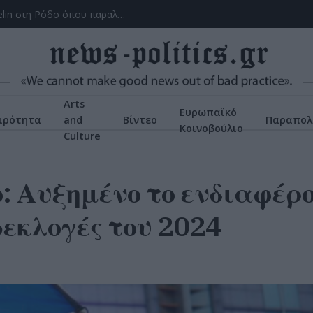
Το ατύχημα του Ρόμπερτ Πλαντ, των Led Zeppelin στη Ρόδο όπου παραλίγο να χάσει τη γυναίκα του (video)
Arts
Ευρωπαϊκό
ιρότητα
and
Βίντεο
Παραπολ
Κοινοβούλιο
Culture
: Αυξημένο το ενδιαφέρ
ωεκλογές του 2024