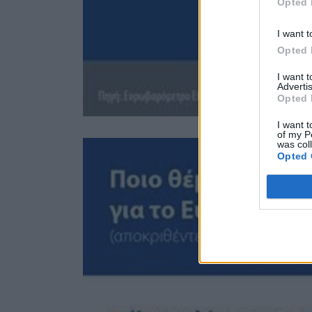
Opted 
I want t
Opted 
I want 
Advertis
Opted 
I want t
of my P
was col
Opted 