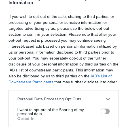
Information
Εκτός από τη συνεργασία με το δεύτερο βαθμό
τοπικής αυτοδιοίκησης πρέπει να υπάρχει
If you wish to opt-out of the sale, sharing to third parties, or
processing of your personal or sensitive information for
συνεργασία με τους βουλευτές βεβαίως, με όλους
targeted advertising by us, please use the below opt-out
τους φορείς, και με εμάς όσο μπορούμε να
section to confirm your selection. Please note that after your
βοηθήσουμε να μεταφέρουμε τα αιτήματά τους, εμείς
opt-out request is processed you may continue seeing
interest-based ads based on personal information utilized by
είμαστε εδώ για το καλό της Ρόδου».
us or personal information disclosed to third parties prior to
your opt-out. You may separately opt-out of the further
Ακούστε την κ. Χαραλαμποπούλου:
disclosure of your personal information by third parties on the
IAB’s list of downstream participants. This information may
also be disclosed by us to third parties on the
IAB’s List of
Πρόγραμμα
00:00
00:00
Downstream Participants
that may further disclose it to other
Αναπαραγωγής
third parties.
Ήχου
Personal Data Processing Opt Outs
I want to opt-out of the Sharing of my
personal data.
Opted In
ΣΥΝΕΧΊΣΤΕ ΝΑ ΔΙΑΒΆΖΕΤΕ