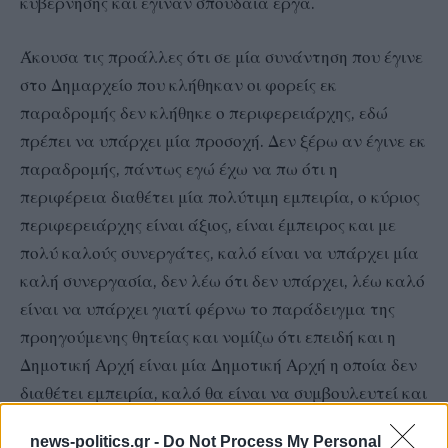
κυβέρνησης και έγιναν σπουδαία έργα.
Άκουσα τις προάλλες ότι σε μία συνάντηση που έγινε
στο Δημαρχείο που κλήθηκαν οι φορείς εκ
παραδρομής δεν κλήθηκε ο περιφερειάρχης, εδώ
πρέπει να υπάρχει μία προσοχή. Δεν ξέρω αν έγινε εκ
παραδρομής, πάντως εγώ έχω να πω ότι η
περιφέρεια διαθέτει μία πολύτιμη εμπειρία, ο κύριος
περιφερειάρχης είναι άξιος, είναι έμπειρος και με
πολύ καλούς συνεργάτες, καλό είναι να υπάρχει μία
καλή συνεργασία, δεν λέω ότι δεν υπάρχει, λέω καλό
είναι να υπάρχει γιατί φέρνω το παράδειγμα της
προηγούμενης θητείας και νομίζω ότι επειδή και η
Δημοτική Αρχή είναι μία Δημοτική Αρχή η οποία δεν
διαθέτει εμπειρία, καλό θα είναι να συμβουλευτεί και
να συνεργάζεται.
news-politics.gr -
Do Not Process My Personal