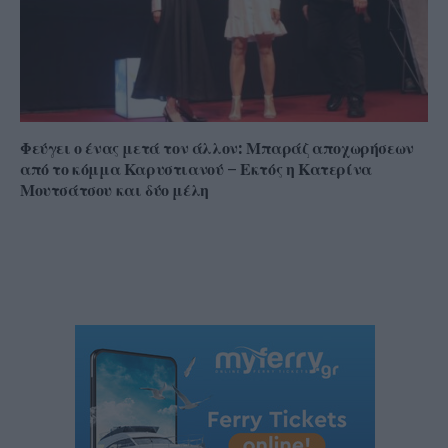
Φεύγει ο ένας μετά τον άλλον: Μπαράζ αποχωρήσεων
από το κόμμα Καρυστιανού – Εκτός η Κατερίνα
Μουτσάτσου και δύο μέλη