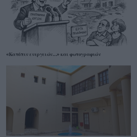
«Κατόπιν ενεργειών…» και φωτογραφιών