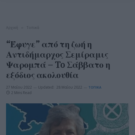
Αρχική
Τοπικά
»
“Έφυγε” από τη ζωή η
Αντιδήμαρχος Σεμίραμις
Ψαρομπά – To Σάββατο η
εξόδιος ακολουθία
27 Μαΐου 2022
Updated:
28 Μαΐου 2022
ΤΟΠΙΚΆ
2 Mins Read