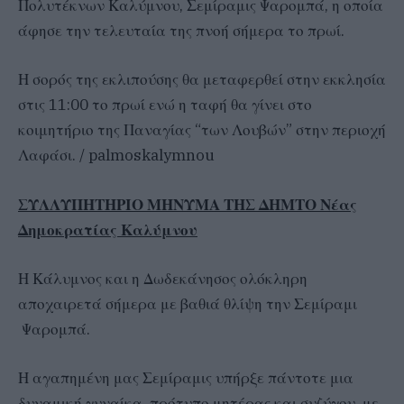
Πολυτέκνων Καλύμνου, Σεμίραμις Ψαρομπά, η οποία
άφησε την τελευταία της πνοή σήμερα το πρωί.
Η σορός της εκλιπούσης θα μεταφερθεί στην εκκλησία
στις 11:00 το πρωί ενώ η ταφή θα γίνει στο
κοιμητήριο της Παναγίας “των Λουβών” στην περιοχή
Λαφάσι. / palmoskalymnou
ΣΥΛΛΥΠΗΤΗΡΙΟ ΜΗΝΥΜΑ ΤΗΣ ΔΗΜΤΟ Νέας
Δημοκρατίας Καλύμνου
Η Κάλυμνος και η Δωδεκάνησος ολόκληρη
αποχαιρετά σήμερα με βαθιά θλίψη την Σεμίραμι
Ψαρομπά.
Η αγαπημένη μας Σεμίραμις υπήρξε πάντοτε μια
δυναμική γυναίκα, πρότυπο μητέρας και συζύγου, με