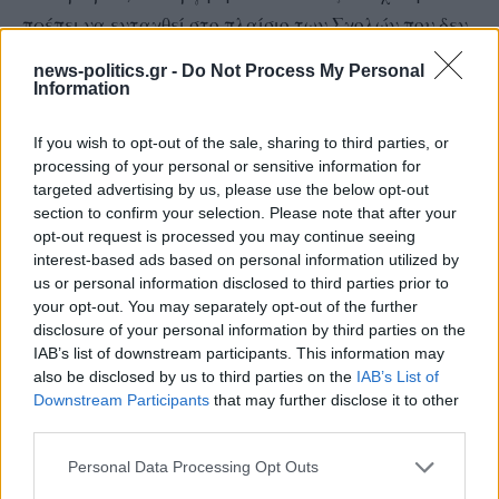
πρέπει να ενταχθεί στο πλαίσιο των Σχολών που δεν
εποπτεύονται από το υπουργείο Παιδείας. Έπρεπε να
news-politics.gr -
Do Not Process My Personal
είναι αμιγώς ‘ξενοδοχειακή’ και να διδάσκονται οι
Information
σπουδαστές, όλα όσα έχουν σχέση με τον
If you wish to opt-out of the sale, sharing to third parties, or
ξενοδοχειακό κλάδο. Από εκεί και πέρα, θα
processing of your personal or sensitive information for
μπορούσαν να συνεχίσουν μεταπτυχιακές σπουδές
targeted advertising by us, please use the below opt-out
στα Τμήματα των Πανεπιστημίων» -ανέφερε
section to confirm your selection. Please note that after your
opt-out request is processed you may continue seeing
χαρακτηριστικά, ο κ. Στάμος.
interest-based ads based on personal information utilized by
us or personal information disclosed to third parties prior to
Με τα τωρινά δεδομένα, τι μπορεί να γίνει με την
your opt-out. You may separately opt-out of the further
disclosure of your personal information by third parties on the
ΑΣΤΕΡ;
IAB’s list of downstream participants. This information may
also be disclosed by us to third parties on the
IAB’s List of
Μόλις πριν λίγες ημέρες, το θέμα έφεραν στην Βουλή,
Downstream Participants
that may further disclose it to other
με ερώτηση που κατέθεσαν, βουλευτές του ΠΑΣΟΚ,
third parties.
κάνοντας λόγο για πλήρη αδιαφορία της Κυβέρνησης
Personal Data Processing Opt Outs
για τις Ανώτερες Σχολές Τουριστικής Εκπαίδευσης