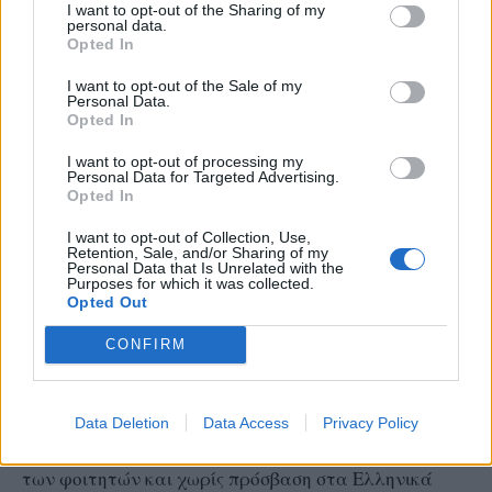
I want to opt-out of the Sharing of my
Ρόδου:
personal data.
Opted In
«Οι Ανώτερες Σχολές Τουριστικής Εκπαίδευσης Ρόδου
I want to opt-out of the Sale of my
Personal Data.
και Κρήτης, έχουν περιέλθει σε δεινή κατάσταση, που
Opted In
φανερώνει και την πλήρη απαξίωση της ΝΔ στον
I want to opt-out of processing my
τουριστικό τομέα. Οι δύο μοναδικές Ανώτερες Σχολές
Personal Data for Targeted Advertising.
Opted In
Τουριστικής Εκπαίδευσης Ρόδου και Κρήτης του
Υπουργείου Τουρισμού, αντιμετωπίζουν σοβαρά
I want to opt-out of Collection, Use,
Retention, Sale, and/or Sharing of my
προβλήματα, οδηγούμενες σε συνεχιζόμενη
Personal Data that Is Unrelated with the
Purposes for which it was collected.
υποβάθμιση. Απόδειξη είναι η σημαντική μείωση του
Opted Out
αριθμού των φοιτητών και η αβεβαιότητα και
CONFIRM
ανασφάλεια για την επαγγελματική εξέλιξη και
αποκατάσταση τους. Με ευθύνη των Υπουργείων
Παιδείας και Τουρισμού οι σχολές είναι
Data Deletion
Data Access
Privacy Policy
αδιαβάθμητες, χωρίς μέριμνα σίτισης και στέγασης
των φοιτητών και χωρίς πρόσβαση στα Ελληνικά