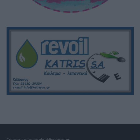
Επικοινωνία:
pegkyd@yahoo.gr