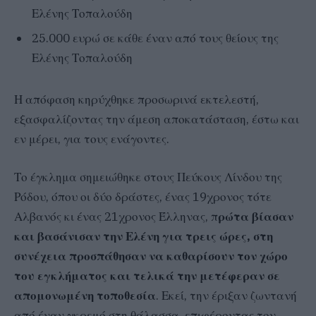
Ελένης Τοπαλούδη
25.000 ευρώ σε κάθε έναν από τους θείους της
Ελένης Τοπαλούδη
Η απόφαση κηρύχθηκε προσωρινά εκτελεστή,
εξασφαλίζοντας την άμεση αποκατάσταση, έστω και
εν μέρει, για τους ενάγοντες.
Το έγκλημα σημειώθηκε στους Πεύκους Λίνδου της
Ρόδου, όπου οι δύο δράστες, ένας 19χρονος τότε
Αλβανός κι ένας 21χρονος Έλληνας, π
ρώτα βίασαν
και βασάνισαν την Ελένη για τρεις ώρες, στη
συνέχεια προσπάθησαν να καθαρίσουν τον χώρο
του εγκλήματος και τελικά την μετέφεραν σε
απομονωμένη τοποθεσία
. Εκεί, την έριξαν ζωντανή
από έναν γκρεμό στη θάλασσα, επιφέροντας τον