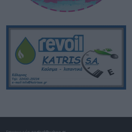
Επικοινωνία:
pegkyd@yahoo.gr