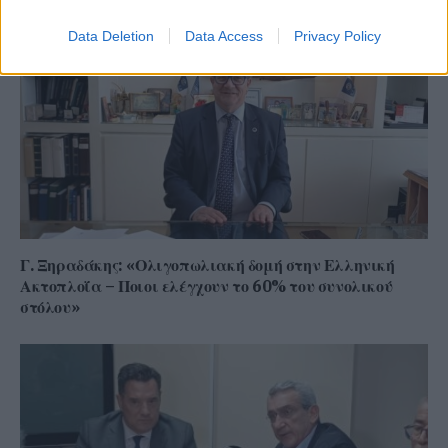
Data Deletion
Data Access
Privacy Policy
Γ. Ξηραδάκης: «Ολιγοπωλιακή δομή στην Ελληνική
Ακτοπλοΐα – Ποιοι ελέγχουν το 60% του συνολικού
στόλου»