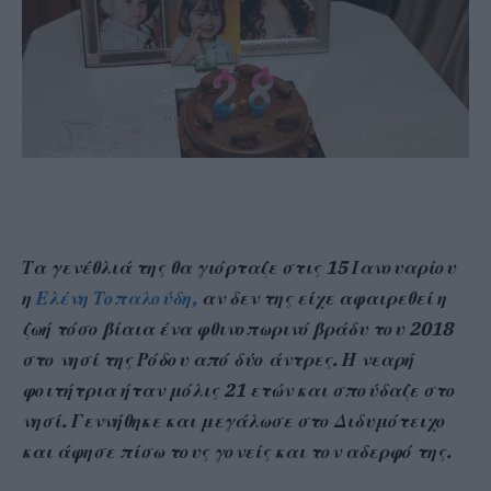
Τ
α γενέθλιά της θα γιόρταζε στις 15 Ιανουαρίου
η
Ελένη Τοπαλούδη,
αν δεν της είχε αφαιρεθεί η
ζωή τόσο βίαια ένα φθινοπωρινό βράδυ του 2018
στο νησί της Ρόδου από δύο άντρες. Η νεαρή
φοιτήτρια ήταν μόλις 21 ετών και σπούδαζε στο
νησί. Γεννήθηκε και μεγάλωσε στο Διδυμότειχο
και άφησε πίσω τους γονείς και τον αδερφό της.