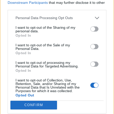
Downstream Participants
that may further disclose it to other
third parties.
(Videos) Από τη συνεργασία στη σύγκρουση: Η
συνέντευξη Γ. Μαστροκούκου και Μ. Πλάτση και τα
Personal Data Processing Opt Outs
ερωτήματα του ΤΕΕ για τις αναθέσεις
I want to opt-out of the Sharing of my
personal data.
Opted In
I want to opt-out of the Sale of my
Personal Data.
Opted In
I want to opt-out of processing my
Personal Data for Targeted Advertising.
Opted In
I want to opt-out of Collection, Use,
Retention, Sale, and/or Sharing of my
Personal Data that Is Unrelated with the
Purposes for which it was collected.
Opted Out
(ΒΙΝΤΕΟ) Η ώρα των διλημμάτων έχει τελειώσει: «Το
εκλογικό ποσοστό του Αν. Σαμαρά θα είναι έκπληξη
CONFIRM
για όλους»