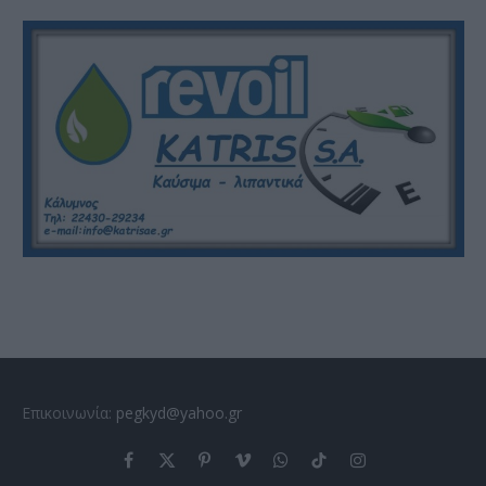
Επικοινωνία:
pegkyd@yahoo.gr
Facebook
X
Pinterest
Vimeo
WhatsApp
TikTok
Instagram