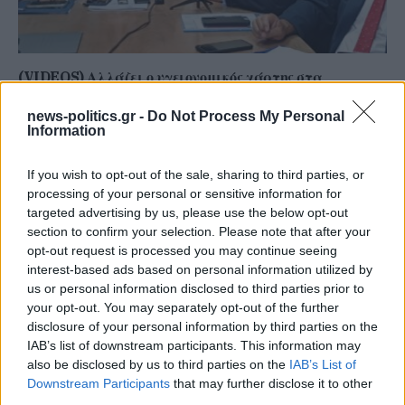
(VIDEOS) Αλλάζει ο υγειονομικός χάρτης στα
Δωδεκάνησα: Νέο Ακτινοθεραπευτικό Κέντρο και
ενίσχυση του ΕΣΥ στη Ρόδο, σύμφωνα με τον υπ. Υγείας,
news-politics.gr -
Do Not Process My Personal
Information
Άδωνη Γεωργιάδη
If you wish to opt-out of the sale, sharing to third parties, or
processing of your personal or sensitive information for
targeted advertising by us, please use the below opt-out
section to confirm your selection. Please note that after your
opt-out request is processed you may continue seeing
interest-based ads based on personal information utilized by
us or personal information disclosed to third parties prior to
your opt-out. You may separately opt-out of the further
disclosure of your personal information by third parties on the
IAB’s list of downstream participants. This information may
also be disclosed by us to third parties on the
IAB’s List of
Downstream Participants
that may further disclose it to other
Ρόδος: Πρόστιμο 73.000 ευρώ σε επιχείρηση για
third parties.