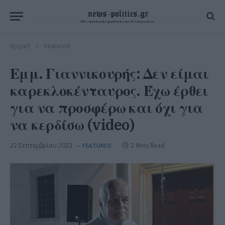
Αρχική
Featured
»
Εμμ. Γιαννικουρής: Δεν είμαι
καρεκλοκένταυρος. Έχω έρθει
για να προσφέρω και όχι για
να κερδίσω (video)
22 Σεπτεμβρίου 2023
2 Mins Read
FEATURED