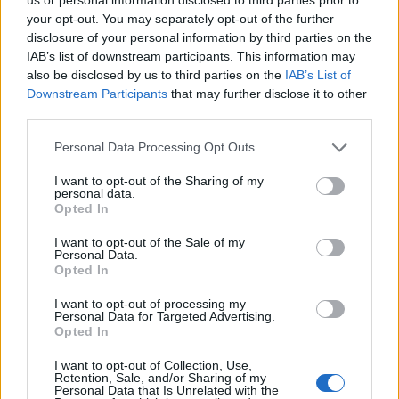
your opt-out. You may separately opt-out of the further
Το ατύχημα του Ρόμπερτ Πλαντ, των Led Zeppelin
disclosure of your personal information by third parties on the
στη Ρόδο όπου παραλίγο να χάσει τη γυναίκα του
IAB’s list of downstream participants. This information may
(video)
also be disclosed by us to third parties on the
IAB’s List of
Downstream Participants
that may further disclose it to other
third parties.
Personal Data Processing Opt Outs
I want to opt-out of the Sharing of my
personal data.
Opted In
I want to opt-out of the Sale of my
Personal Data.
Opted In
I want to opt-out of processing my
Personal Data for Targeted Advertising.
Χειροπέδες σε 43χρονη για εμπορία ανηλίκου στη Ρόδο
Opted In
– Συγκέντρωνε χρήματα από συμπονετικούς τουρίστες
I want to opt-out of Collection, Use,
Retention, Sale, and/or Sharing of my
Personal Data that Is Unrelated with the