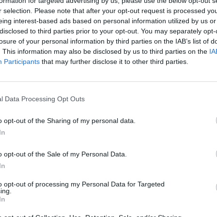
formation for targeted advertising by us, please use the below opt-out s
ταση στην Ιαλυσό, όπως διαμορφώθηκε με την
r selection. Please note that after your opt-out request is processed y
ι χρειάζεται πολύ σοβαρή αντιμετώπιση. Για πρώτη
eing interest-based ads based on personal information utilized by us or
ροστασίας της Ιαλυσού γίνεται αντικείμενο
disclosed to third parties prior to your opt-out. You may separately opt-
losure of your personal information by third parties on the IAB’s list of
ης την οποία ανέθεσε η Περιφέρεια το 2022. Η
. This information may also be disclosed by us to third parties on the
IA
ρηματικών είναι μήπως το άνοιγμα του Τριαντενού
Participants
that may further disclose it to other third parties.
ς την μόνη ενδεικνυόμενη λύση βάσει των νέων
τοιχης επικαιροποιημένης νομοθεσίας, δημιουργήσει
υ θα επιλύσει.
l Data Processing Opt Outs
o opt-out of the Sharing of my personal data.
ρώθηκαν πως η μελέτη την οποία η Περιφέρεια έχει
In
ηρωθεί και να παρουσιαστεί μέσα στον προσεχή
ασία της Ιαλυσού, περιλαμβάνει και την ανάπλαση
o opt-out of the Sale of my Personal Data.
κοσκεπής ποταμός, προκειμένου η περιοχή να
In
α να αναβαθμιστεί όχι μόνο λειτουργικά αλλά και
to opt-out of processing my Personal Data for Targeted
ing.
In