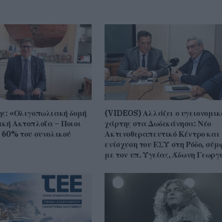
ης: «Ολιγοπωλιακή δομή
(VIDEOS) Αλλάζει ο υγειονομικ
ική Ακτοπλοΐα – Ποιοι
χάρτης στα Δωδεκάνησα: Νέο
ο 60% του συνολικού
Ακτινοθεραπευτικό Κέντρο και
ενίσχυση του ΕΣΥ στη Ρόδο, σύ
με τον υπ. Υγείας, Άδωνη Γεωργ