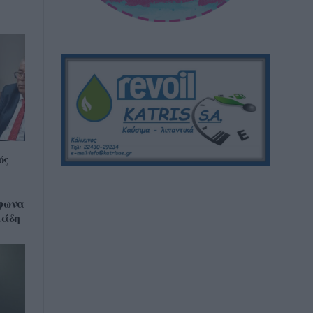
ός
μφωνα
ιάδη