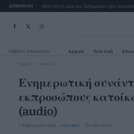
ΔΗΜΟΦΙΛΉ
Facebook
X
Instagram
(Twitter)
Σάββατο, 8 Αυγούστου
Αρχική
Πολιτική
Επικ
Αρχική
Featured
»
Ενημερωτική συνάντ
εκπροσώπους κατοίκω
(audio)
7 Φεβρουαρίου 2025
3 Mins Read
FEATURED