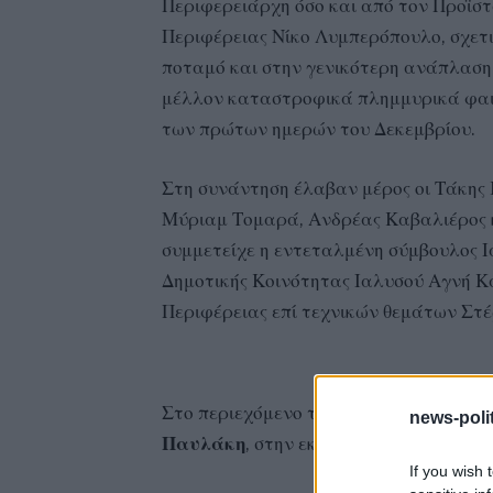
Περιφερειάρχη όσο και από τον Προϊστ
Περιφέρειας Νίκο Λυμπερόπουλο, σχετ
ποταμό και στην γενικότερη ανάπλαση 
μέλλον καταστροφικά πλημμυρικά φαι
των πρώτων ημερών του Δεκεμβρίου.
Στη συνάντηση έλαβαν μέρος οι Τάκης
Μύριαμ Τομαρά, Ανδρέας Καβαλιέρος κ
συμμετείχε η εντεταλμένη σύμβουλος 
Δημοτικής Κοινότητας Ιαλυσού Αγνή Κα
Περιφέρειας επί τεχνικών θεμάτων Στ
Στο περιεχόμενο της συνάντησης αναφ
news-polit
Παυλάκη
, στην εκπομπή Πρωινό Xpres
If you wish 