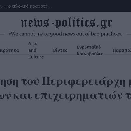
(ΒΙΝΤΕΟ) Η ώρα των διλημμάτων έχει τελειώσει: «Το εκλογικό ποσοστό του Αν. Σαμαρά θα είναι έκπληξη για όλους»
Arts
Ευρωπαϊκό
αιρότητα
and
Βίντεο
Παραπολ
Κοινοβούλιο
Culture
ηση του Περιφερειάρχη 
ν και επιχειρηματιών τ