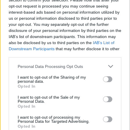
section to confirm your selection. Please note that after your
opt-out request is processed you may continue seeing
interest-based ads based on personal information utilized by
us or personal information disclosed to third parties prior to
your opt-out. You may separately opt-out of the further
disclosure of your personal information by third parties on the
IAB’s list of downstream participants. This information may
also be disclosed by us to third parties on the
IAB’s List of
Downstream Participants
that may further disclose it to other
third parties.
Personal Data Processing Opt Outs
(VIDEOS) Αλλάζει ο υγειονομικός χάρτης στα
I want to opt-out of the Sharing of my
Δωδεκάνησα: Νέο Ακτινοθεραπευτικό Κέντρο και
personal data.
ενίσχυση του ΕΣΥ στη Ρόδο, σύμφωνα με τον υπ. Υγείας,
Opted In
Άδωνη Γεωργιάδη
I want to opt-out of the Sale of my
Personal Data.
Opted In
I want to opt-out of processing my
Personal Data for Targeted Advertising.
Opted In