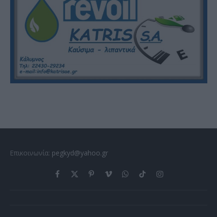
Επικοινωνία:
pegkyd@yahoo.gr
Facebook
X
Pinterest
Vimeo
WhatsApp
TikTok
Instagram
(Twitter)