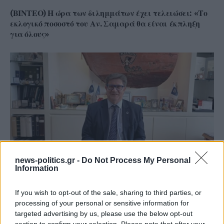
(ΒΙΝΤΕΟ) Η ώρα των διλημμάτων έχει τελειώσει: «Το
εκλογικό ποσοστό του Αν. Σαμαρά θα είναι έκπληξη
για όλους»
news-politics.gr -
Do Not Process My Personal
Information
Γ. Ξηραδάκης: «Ολιγοπωλιακή δομή στην Ελληνική
Ακτοπλοΐα – Ποιοι ελέγχουν το 60% του συνολικού
If you wish to opt-out of the sale, sharing to third parties, or
στόλου»
processing of your personal or sensitive information for
targeted advertising by us, please use the below opt-out