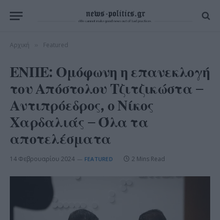
Αρχική
Featured
»
ΕΝΠΕ: Ομόφωνη η επανεκλογή
του Απόστολου Τζιτζικώστα –
Αντιπρόεδρος, ο Νίκος
Χαρδαλιάς – Όλα τα
αποτελέσματα
14 Φεβρουαρίου 2024
2 Mins Read
FEATURED