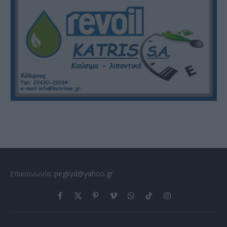
Επικοινωνία:
pegkyd@yahoo.gr
Facebook
X
Pinterest
Vimeo
WhatsApp
TikTok
Instagram
(Twitter)