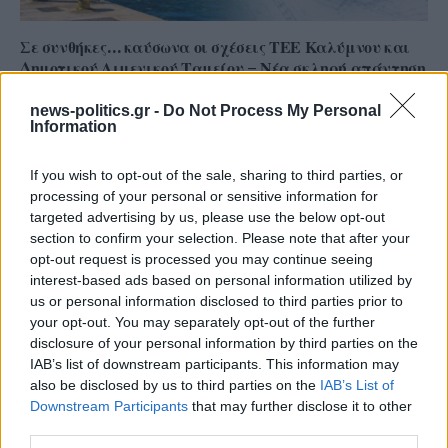
Σε συνθήκες… καύσωνα οι σχέσεις ΤΕΕ Καλύμνου και
Δημοτικού Λιμενικού Ταμείου – Νέα σκληρή απάντηση
με συγκεκριμένα στοιχεία
news-politics.gr -
Do Not Process My Personal
Information
If you wish to opt-out of the sale, sharing to third parties, or
processing of your personal or sensitive information for
targeted advertising by us, please use the below opt-out
section to confirm your selection. Please note that after your
opt-out request is processed you may continue seeing
interest-based ads based on personal information utilized by
us or personal information disclosed to third parties prior to
your opt-out. You may separately opt-out of the further
disclosure of your personal information by third parties on the
IAB’s list of downstream participants. This information may
Το ατύχημα του Ρόμπερτ Πλαντ, των Led Zeppelin
also be disclosed by us to third parties on the
IAB’s List of
στη Ρόδο όπου παραλίγο να χάσει τη γυναίκα του
Downstream Participants
that may further disclose it to other
(video)
third parties.