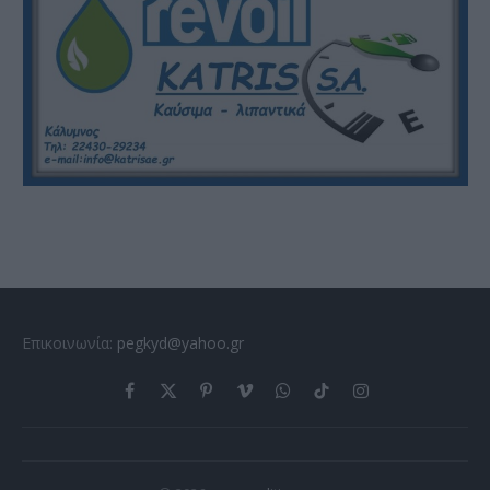
Επικοινωνία:
pegkyd@yahoo.gr
Facebook
X
Pinterest
Vimeo
WhatsApp
TikTok
Instagram
(Twitter)