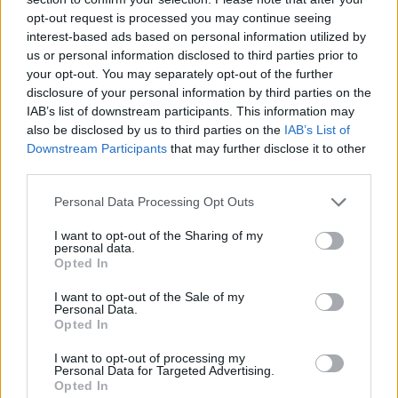
opt-out request is processed you may continue seeing
interest-based ads based on personal information utilized by
us or personal information disclosed to third parties prior to
your opt-out. You may separately opt-out of the further
disclosure of your personal information by third parties on the
IAB’s list of downstream participants. This information may
also be disclosed by us to third parties on the
IAB’s List of
Downstream Participants
that may further disclose it to other
third parties.
Personal Data Processing Opt Outs
(VIDEOS) Αλλάζει ο υγειονομικός χάρτης στα
Δωδεκάνησα: Νέο Ακτινοθεραπευτικό Κέντρο και
I want to opt-out of the Sharing of my
personal data.
ενίσχυση του ΕΣΥ στη Ρόδο, σύμφωνα με τον υπ. Υγείας,
Opted In
Άδωνη Γεωργιάδη
I want to opt-out of the Sale of my
Personal Data.
Opted In
I want to opt-out of processing my
Personal Data for Targeted Advertising.
Opted In