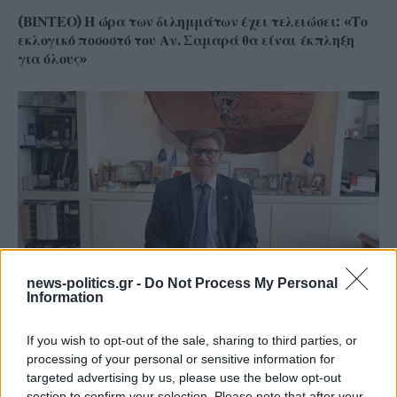
(ΒΙΝΤΕΟ) Η ώρα των διλημμάτων έχει τελειώσει: «Το
εκλογικό ποσοστό του Αν. Σαμαρά θα είναι έκπληξη
για όλους»
news-politics.gr -
Do Not Process My Personal
Information
Γ. Ξηραδάκης: «Ολιγοπωλιακή δομή στην Ελληνική
Ακτοπλοΐα – Ποιοι ελέγχουν το 60% του συνολικού
If you wish to opt-out of the sale, sharing to third parties, or
στόλου»
processing of your personal or sensitive information for
targeted advertising by us, please use the below opt-out
section to confirm your selection. Please note that after your