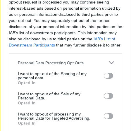
opt-out request is processed you may continue seeing
στη Ρόδο όπου παραλίγο να χάσει τη γυναίκα του
interest-based ads based on personal information utilized by
(video)
us or personal information disclosed to third parties prior to
your opt-out. You may separately opt-out of the further
disclosure of your personal information by third parties on the
IAB’s list of downstream participants. This information may
also be disclosed by us to third parties on the
IAB’s List of
Downstream Participants
that may further disclose it to other
third parties.
Personal Data Processing Opt Outs
I want to opt-out of the Sharing of my
personal data.
Opted In
I want to opt-out of the Sale of my
Χειροπέδες σε 43χρονη για εμπορία ανηλίκου στη Ρόδο
Personal Data.
Opted In
– Συγκέντρωνε χρήματα από συμπονετικούς τουρίστες
I want to opt-out of processing my
Personal Data for Targeted Advertising.
Opted In