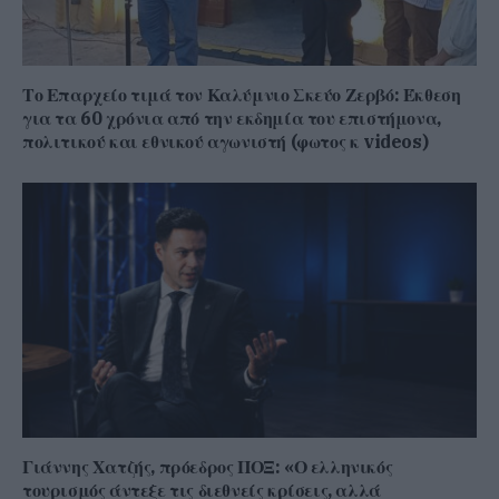
Το Επαρχείο τιμά τον Καλύμνιο Σκεύο Ζερβό: Έκθεση
για τα 60 χρόνια από την εκδημία του επιστήμονα,
πολιτικού και εθνικού αγωνιστή (φωτος κ videos)
Γιάννης Χατζής, πρόεδρος ΠΟΞ: «Ο ελληνικός
τουρισμός άντεξε τις διεθνείς κρίσεις, αλλά