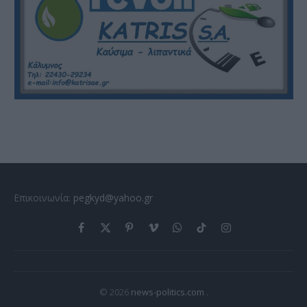
Επικοινωνία:
pegkyd@yahoo.gr
Facebook
X
Pinterest
Vimeo
WhatsApp
TikTok
Instagram
(Twitter)
© 2026
news-politics.com
.