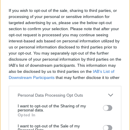
If you wish to opt-out of the sale, sharing to third parties, or
processing of your personal or sensitive information for
targeted advertising by us, please use the below opt-out
section to confirm your selection. Please note that after your
opt-out request is processed you may continue seeing
interest-based ads based on personal information utilized by
us or personal information disclosed to third parties prior to
your opt-out. You may separately opt-out of the further
Γιάννης Χατζής, πρόεδρος ΠΟΞ: «Ο ελληνικός
disclosure of your personal information by third parties on the
τουρισμός άντεξε τις διεθνείς κρίσεις, αλλά
IAB’s list of downstream participants. This information may
χρειάζονται γενναίες αλλαγές για να παραμείνει
also be disclosed by us to third parties on the
IAB’s List of
ανταγωνιστικός» (ηχητικό)
Downstream Participants
that may further disclose it to other
third parties.
Personal Data Processing Opt Outs
I want to opt-out of the Sharing of my
personal data.
Opted In
I want to opt-out of the Sale of my