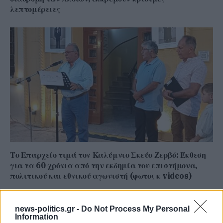
λεπτομέρειες
Το Επαρχείο τιμά τον Καλύμνιο Σκεύο Ζερβό: Έκθεση
για τα 60 χρόνια από την εκδημία του επιστήμονα,
πολιτικού και εθνικού αγωνιστή (φωτος κ videos)
news-politics.gr -
Do Not Process My Personal
Information