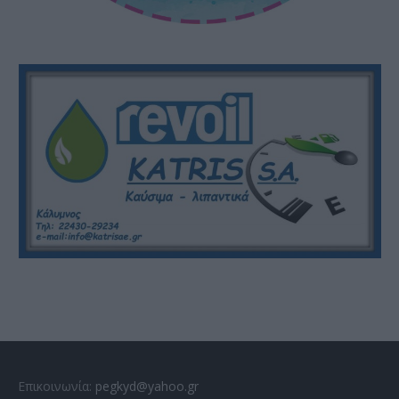
Επικοινωνία:
pegkyd@yahoo.gr