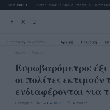
ΔΗΜΟΦΙΛΉ
Facebook
X
Instagram
(Twitter)
Παρασκευή, 7 Αυγούστου
Αρχική
Πολιτική
Επ
Αρχική
Featured
»
Ευρωβαρόμετρο: έξι 
οι πολίτες εκτιμούν 
ενδιαφέρονται για τι
6 Δεκεμβρίου 2023
5 Mins Read
FEATURED