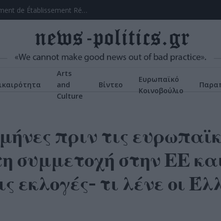
Chicken Road: Le Manuel Intégral du Divertissement de Établissement Réfléchi
Arts
Ευρωπαϊκό
ικαιρότητα
and
Βίντεο
Παρα
Κοινοβούλιο
Culture
μήνες πριν τις ευρωπαϊκ
τη συμμετοχή στην ΕΕ κα
ς εκλογές- τι λένε οι Έλ