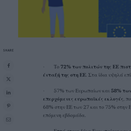
SHARE
·
Το
72% των πολιτών της ΕΕ πιστε
ένταξή της στη ΕΕ
. Στα ίδια υψηλά ε
·
57% των Ευρωπαίων και
58% των
επερχόμενες ευρωπαϊκές εκλογές
, π
68% στην ΕΕ των 27 και το 75% στην Ε
επόμενη εβδομάδα.