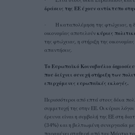
·
Επτά στους δέκα Ευρωπαίους και 
δράσεις της ΕΕ έχουν αντίκτυπο στη
·
Η καταπολέμηση της φτώχειας, η δ
οικονομίας αποτελούν
κύριες πολιτικ
της φτώχειας, η στήριξη της οικονομίας
απαντήσεις.
Το Ευρωπαϊκό Κοινοβούλιο δημοσίευ
που δείχνει συνεχή στήριξη των πολι
επερχόμενες ευρωπαϊκές εκλογές.
Περισσότεροι από επτά στους δέκα πολί
συμμετοχή της στην ΕΕ. Οι κύριοι λόγ
έρευνα είναι η συμβολή της ΕΕ στη δια
(34%) και η βελτιωμένη συνεργασία με
παραμένει σταθερή από τον Μάρτιο το