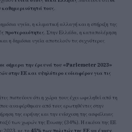
σχεδόν
εννέα στους δέκα Έλληνες
πιστεύουν ότι
οι
ν καθημερινότητά τους
.
ημόσια υγεία, η κλιματική αλλαγή και η στήριξη της
ές προτεραιότητες
. Στην Ελλάδα, η καταπολέμηση
 και η δημόσια υγεία αποτελούν τις συχνότερες
σε σήμερα την έρευνά του «
Parlemeter
2023»
τών στην ΕΕ και υψηλότερο ενδιαφέρον για τις
τες πιστεύουν ότι η χώρα τους έχει ωφεληθεί από τη
οι που αναφέρθηκαν από τους ερωτηθέντες στην
τήρηση της ειρήνης και την ενίσχυση της ασφάλειας
ταξύ των χωρών της Ένωσης (34%). Η εικόνα της ΕΕ
υ 2023, με το
45% των πολιτών της ΕΕ να έχουν