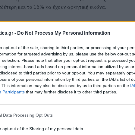
υδέτερη και το 16% να έχουν αρνητική εικόνα.
 που έχουν
θετική εικόνα για την Ένωση
 από τον Μάρτιο του 2023. Αντιστοίχως, έχουν
ics.gr -
Do Not Process My Personal Information
 41%) και οι αρνητικές γνώμες των Ελλήνων κατά 9
to opt-out of the sale, sharing to third parties, or processing of your per
Ελλήνων θεωρεί ότι η χώρα μας έχει ωφεληθεί
formation for targeted advertising by us, please use the below opt-out s
στό σημαντικά υψηλότερο συγκριτικά με το 65%
r selection. Please note that after your opt-out request is processed y
 του 2022.
eing interest-based ads based on personal information utilized by us or
disclosed to third parties prior to your opt-out. You may separately opt-
losure of your personal information by third parties on the IAB’s list of
ευνας, η πρόεδρος του Ευρωπαϊκού
. This information may also be disclosed by us to third parties on the
IA
ο Ευρωβαρόμετρο αυτό δείχνει ότι
η Ευρώπη έχει
Participants
that may further disclose it to other third parties.
ικό και κοινωνικοοικονομικό πλαίσιο, οι πολίτες
α την εξεύρεση λύσεων. Η συντριπτική πλειοψηφία
ες της ΕΕ είχαν θετικό αντίκτυπο στην καθημερινή
l Data Processing Opt Outs
o opt-out of the Sharing of my personal data.