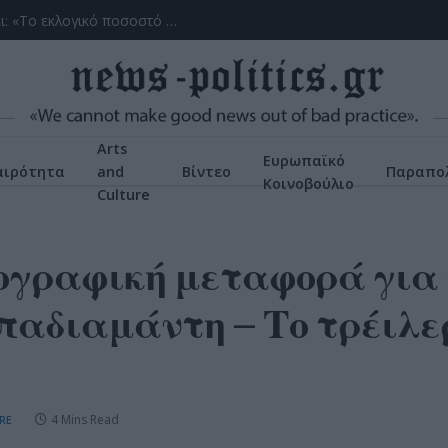
(ΒΙΝΤΕΟ) Η ώρα των διλημμάτων έχει τελειώσει: «Το εκλογικό ποσοστό του Αν. Σαμαρά θα είναι έκπληξη για όλους»
Arts
Ευρωπαϊκό
αιρότητα
and
Βίντεο
Παραπολ
Κοινοβούλιο
Culture
ογραφική μεταφορά για 
αδιαμάντη – Το τρέιλερ
4 Mins Read
RE