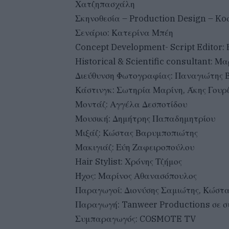
Χατζηπασχάλη
Σκηνοθεσία – Production Design – Ko
Σενάριο: Κατερίνα Μπέη
Concept Development- Script Editor:
Historical & Scientific consultant: Μ
Διεύθυνση Φωτογραφίας: Παναγιώτης 
Κάστινγκ: Σωτηρία Μαρίνη, Άκης Γουρ
Μοντάζ: Αγγέλα Δεσποτίδου
Μουσική: Δημήτρης Παπαδημητρίου
Μιξάζ: Κώστας Βαρυμποπιώτης
Μακιγιάζ: Εύη Ζαφειροπούλου
Hair Stylist: Χρόνης Τζήμος
Ήχος: Μαρίνος Αθανασόπουλος
Παραγωγοί: Διονύσης Σαμιώτης, Κώστ
Παραγωγή: Tanweer Productions σε σ
Συμπαραγωγός: COSMOTE TV