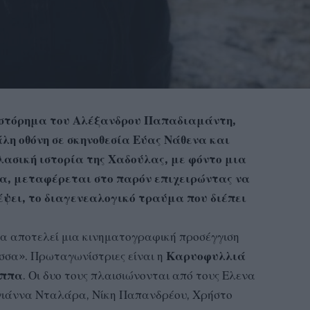
θιστόρημα του Αλέξανδρου Παπαδιαμάντη,
λη οθόνη σε σκηνοθεσία Εύας Νάθενα και
λασική ιστορία της Χαδούλας, με φόντο μια
α, μεταφέρεται στο παρόν επιχειρώντας να
έψει, το διαγενεαλογικό τραύμα που διέπει
να αποτελεί μια κινηματογραφική προσέγγιση
σσα». Πρωταγωνίστριες είναι η
Καρυοφυλλιά
αππα
. Οι δυο τους πλαισιώνονται από τους Ελενα
ργιάννα Νταλάρα, Νίκη Παπανδρέου, Χρήστο