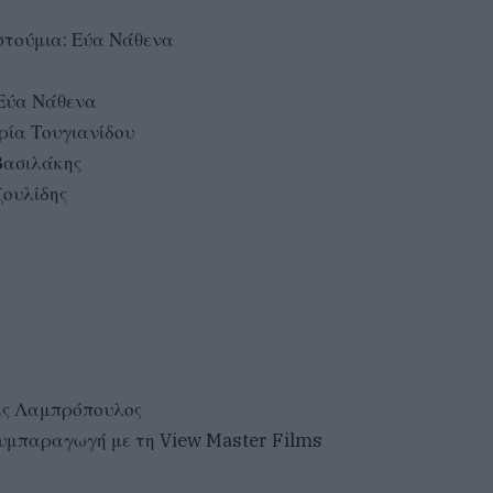
στούμια: Εύα Νάθενα
 Εύα Νάθενα
αρία Τουγιανίδου
Βασιλάκης
ζουλίδης
ας Λαμπρόπουλος
υμπαραγωγή με τη View Master Films