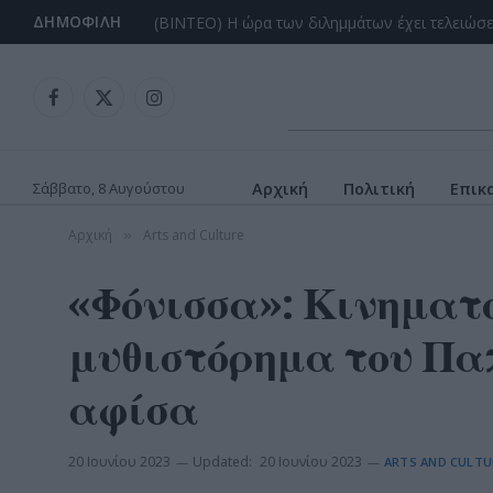
ΔΗΜΟΦΙΛΉ
Facebook
X
Instagram
(Twitter)
Σάββατο, 8 Αυγούστου
Αρχική
Πολιτική
Επικ
Αρχική
Arts and Culture
»
«Φόνισσα»: Κινηματ
μυθιστόρημα του Παπ
αφίσα
20 Ιουνίου 2023
Updated:
20 Ιουνίου 2023
ARTS AND CULTU