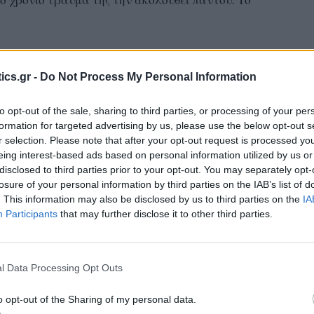
 χρόνιο τραύμα της την ακολουθεί παντού. Το
ics.gr -
Do Not Process My Personal Information
to opt-out of the sale, sharing to third parties, or processing of your per
formation for targeted advertising by us, please use the below opt-out s
 αποδείξει κάτι, αλλά για να υπηρετήσει το κοινό
r selection. Please note that after your opt-out request is processed y
ο των Ελλήνων, αυτόν τον τρόπο που σήμερα
eing interest-based ads based on personal information utilized by us or
disclosed to third parties prior to your opt-out. You may separately opt-
λεγμένοι στην άρνηση της ζωής και την
losure of your personal information by third parties on the IAB’s list of
πος αυτός δέχτηκε να σηκώσει ένα βάρος…».
–
. This information may also be disclosed by us to third parties on the
IA
στο Χαρτί
Participants
that may further disclose it to other third parties.
ην πρόθεση της ταινίας.
l Data Processing Opt Outs
ποινική ή εγκληματολογική προσέγγιση. Θα
o opt-out of the Sharing of my personal data.
άντης διείσδυσε στην ψυχή της ηρωίδας του –