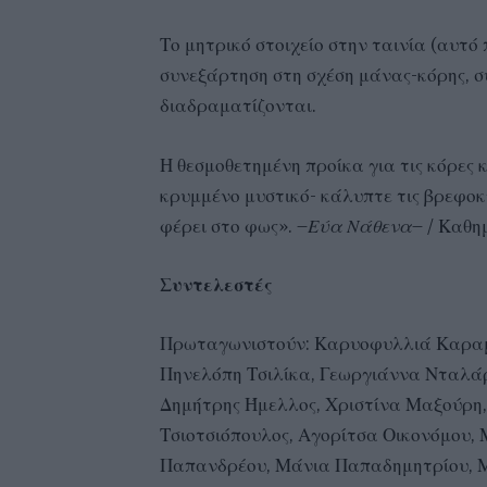
Το μητρικό στοιχείο στην ταινία (αυτό
συνεξάρτηση στη σχέση μάνας-κόρης, σ
διαδραματίζονται.
Η θεσμοθετημένη προίκα για τις κόρες
κρυμμένο μυστικό- κάλυπτε τις βρεφοκτ
φέρει στο φως». –
Εύα Νάθενα
– / Καθη
Συντελεστές
Πρωταγωνιστούν: Καρυοφυλλιά Καραμ
Πηνελόπη Τσιλίκα, Γεωργιάννα Νταλά
Δημήτρης Ήμελλος, Χριστίνα Μαξούρη
Τσιοτσιόπουλος, Αγορίτσα Οικονόμου, 
Παπανδρέου, Μάνια Παπαδημητρίου, Μ