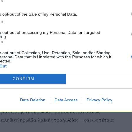
In
ής λογοτεχνικά. Αυτός είναι 1ος βασικός άξονας της
o opt-out of the Sale of my Personal Data.
In
 εποχής γύρω στο 1900, σαν κοινωνική
to opt-out of processing my Personal Data for Targeted
ing.
ό που πραγματικά συνέβαινε εκείνη την εποχή,
In
 σαν τη Φόνισσα.
o opt-out of Collection, Use, Retention, Sale, and/or Sharing
ersonal Data that Is Unrelated with the Purposes for which it
lected.
που δανειζόμαστε προκειμένου να βάλουμε σε
Out
αι τρία βασικά εργαλεία: η Ιστορία, η
α τρία με σημερινά δεδομένα.
CONFIRM
μησή της όσον αφορά το 2ο, δηλαδή τις κοινωνικές
Data Deletion
Data Access
Privacy Policy
Και τα δύο αυτά, με ψυχαναλυτικά δεδομένα,
γίας αυτής της ηρωίδας, που δεν είναι απλώς
 αληθινή ηρωίδα λαϊκής τραγωδίας – και ως τέτοια