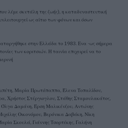
 που λέμε σκυτάλη της ζωής), η καταδυναστευτική
υνλειτουργεί ως αίτιο των φόνων και όσων
 καταργήθηκε στην Ελλάδα το 1983. Ενα -ως σήμερα
ονίες των κοριτσιών. Η ταινία επιχειρεί να το
μερινή
πέτη, Μαρία Πρωτόπαππα, Έλενα Τοπαλίδου,
ρα, Χρήστος Στέργιογλου, Στάθης Σταμουλακάτος,
, Όλγα Δαμάνη, Έρση Μαλικένζου, Αντώνης
Μιχάλης Οικονόμου, Βερόνικα Δαβάκη, Νίκη
αρία Σκουλά, Γιάννης Τσορτέκης, Γαλήνη