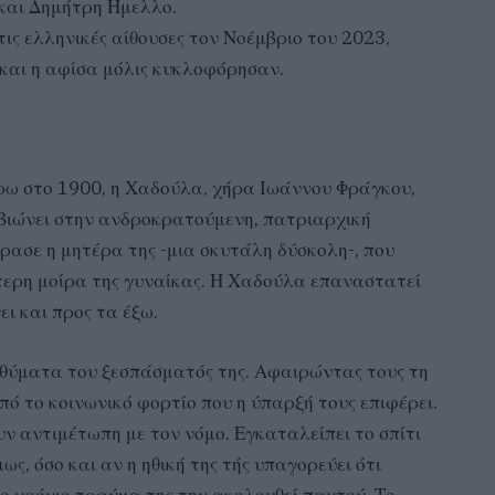
και Δημήτρη Ημελλο.
ις ελληνικές αίθουσες τον Νοέμβριο του 2023,
 και η αφίσα μόλις κυκλοφόρησαν.
ύρω στο 1900, η Χαδούλα, χήρα Ιωάννου Φράγκου,
πιβιώνει στην ανδροκρατούμενη, πατριαρχική
ρασε η μητέρα της -μια σκυτάλη δύσκολη-, που
ώτερη μοίρα της γυναίκας. Η Χαδούλα επαναστατεί
ει και προς τα έξω.
ι θύματα του ξεσπάσματός της. Αφαιρώντας τους τη
πό το κοινωνικό φορτίο που η ύπαρξή τους επιφέρει.
υν αντιμέτωπη με τον νόμο. Εγκαταλείπει το σπίτι
ως, όσο και αν η ηθική της τής υπαγορεύει ότι