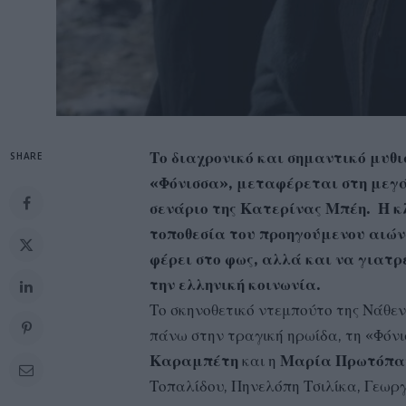
Το διαχρονικό και σημαντικό μυ
SHARE
«Φόνισσα», μεταφέρεται στη μεγά
σενάριο της Κατερίνας Μπέη. Η κ
τοποθεσία του προηγούμενου αιών
φέρει στο φως, αλλά και να γιατρ
την ελληνική κοινωνία.
Το σκηνοθετικό ντεμπούτο της Νάθε
πάνω στην τραγική ηρωίδα, τη «Φόνι
Καραμπέτη
και η
Μαρία Πρωτόπ
Τοπαλίδου, Πηνελόπη Τσιλίκα, Γεω