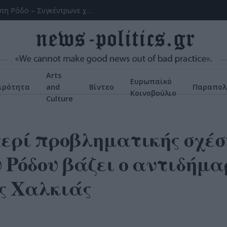
Χειροπέδες σε 43χρονη για εμπορία ανηλίκου στη Ρόδο – Συγκέντρωνε χρήματα από συμπονετικούς τουρίστες
Arts
Ευρωπαϊκό
ιρότητα
and
Βίντεο
Παραπολ
Κοινοβούλιο
Culture
περί προβληματικής σχέσ
 Ρόδου βάζει ο αντιδήμα
ς Χαλκιάς