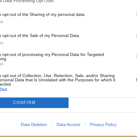
l Data Processing Opt Outs
υ και του περιφερειάρχη, υποστήριξε ότι αν υπήρχε
o opt-out of the Sharing of my personal data.
ροσώπων. «Θα μιλούσαν ευθέως ο ένας στον άλλον,
In
ι την άλλη προσωπικότητα» υποστήριξε.
o opt-out of the Sale of my Personal Data.
ν του εκπροσώπου τύπου της Περιφέρειας Νοτίου
In
α προτίμηση στο πρόσωπο του δημάρχου» είπε,
to opt-out of processing my Personal Data for Targeted
δεν γνωρίζει αν τον κολακεύει αυτή η προτίμηση,
ing.
In
.
o opt-out of Collection, Use, Retention, Sale, and/or Sharing
ersonal Data that Is Unrelated with the Purposes for which it
λης» δεν συνάδουν με θεσμικές θέσεις και
lected.
Out
δεν ανήκει πλέον στον α΄ βαθμό Τοπικής
το δήμαρχο. «Στη σημερινή θεσμική θέση που
CONFIRM
ολείται προσωπικά με το δήμαρχο Ρόδου».
Data Deletion
Data Access
Privacy Policy