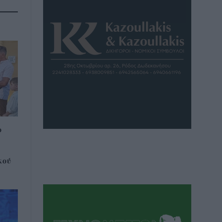
ο
κού