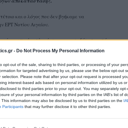
έργων αποκατάστασης.
τέτοιο και ο λόγος που δεν βγήκαμε να
ν ΕΡΤ Νοτίου Αιγαίου.
δημάρχου περί εμπλοκής της χρηματοδότησης από
άς είπε ότι είναι καλές οι ερμηνείες αλλά θα πρέπει
ics.gr -
Do Not Process My Personal Information
Οι τοπικοί παράγοντες δεν είναι απαραίτητα
ίζοντας πως αν ο δήμαρχος ήθελε να αναφερθεί σε
to opt-out of the sale, sharing to third parties, or processing of your per
formation for targeted advertising by us, please use the below opt-out s
r selection. Please note that after your opt-out request is processed y
eing interest-based ads based on personal information utilized by us or
τον δήμαρχο και από ποιον ειπώθηκε για την
disclosed to third parties prior to your opt-out. You may separately opt-
losure of your personal information by third parties on the IAB’s list of
 θεωρούν ότι πρέπει να κάνουν ένα είδος
. This information may also be disclosed by us to third parties on the
IA
α πλήξουν τη δημοτική αρχή. Το νησί πλήττουν με
Participants
that may further disclose it to other third parties.
ς ότι ο κόσμος είναι μικρός και τίποτα δεν μένει