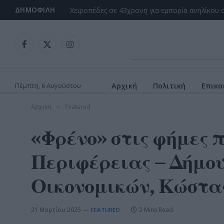
ΔΗΜΟΦΙΛΉ
Facebook
X
Instagram
(Twitter)
Πέμπτη, 6 Αυγούστου
Αρχική
Πολιτική
Επικα
Αρχική
Featured
»
«Φρένο» στις φήμες 
Περιφέρειας – Δήμου
Οικονομικών, Κώστα
21 Μαρτίου 2025
2 Mins Read
FEATURED