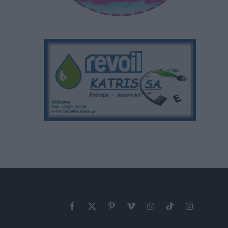
Facebook
X
Pinterest
Vimeo
WhatsApp
TikTok
Instagram
(Twitter)