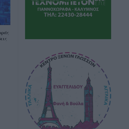
οράς
εις