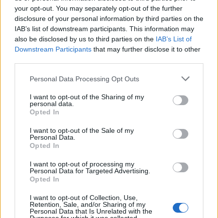
your opt-out. You may separately opt-out of the further
Ρόδος: Πρόστιμο 73.000 ευρώ σε επιχείρηση για
disclosure of your personal information by third parties on the
παραβάσεις στον αιγιαλό
IAB’s list of downstream participants. This information may
also be disclosed by us to third parties on the
IAB’s List of
Downstream Participants
that may further disclose it to other
third parties.
Personal Data Processing Opt Outs
I want to opt-out of the Sharing of my
personal data.
Opted In
I want to opt-out of the Sale of my
Personal Data.
Opted In
Σε συνθήκες… καύσωνα οι σχέσεις ΤΕΕ Καλύμνου και
I want to opt-out of processing my
Personal Data for Targeted Advertising.
Δημοτικού Λιμενικού Ταμείου – Νέα σκληρή απάντηση
Opted In
με συγκεκριμένα στοιχεία
I want to opt-out of Collection, Use,
Retention, Sale, and/or Sharing of my
Personal Data that Is Unrelated with the