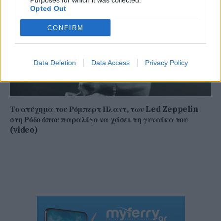
Purposes for which it was collected.
Opted Out
CONFIRM
Data Deletion
Data Access
Privacy Policy
Το ατύχημα του Ρόμπερτ Πλαντ, των Led Zeppelin
στη Ρόδο όπου παραλίγο να χάσει τη γυναίκα του
(video)