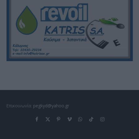
Επικοινωνία:
pegkyd@yahoo.gr
Facebook
X
Pinterest
Vimeo
WhatsApp
TikTok
Instagram
(Twitter)