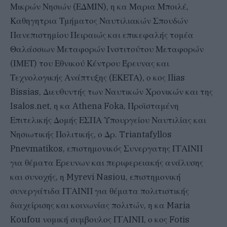
Μικρών Νησιών (ΕΔΜΙΝ), η κα Μαρια Μποιλέ,
Καθηγητρια Τμήματος Ναυτιλιακών Σπουδών
Πανεπιστημίου Πειραιώς και επικεφαλής τομέα
Θαλάσσιων Μεταφορών Ινστιτούτου Μεταφορών
(ΙΜΕΤ) του Εθνικού Κέντρου Έρευνας και
Τεχνολογικής Ανάπτυξης (ΕΚΕΤΑ), ο κος Ilias
Bissias, Διευθυντής των Ναυτικών Χρονικών και της
Isalos.net, η κα Athena Foka, Προϊσταμένη
Επιτελικής Δομής ΕΣΠΑ Υπουργείου Ναυτιλίας και
Νησιωτικής Πολιτικής, ο Δρ. Triantafyllos
Pnevmatikos, επιστημονικός Συνεργατης ΓΓΑΙΝΠ
για θέματα Ερευνων και περιφερειακής ανάλυσης
και συνοχής, η Myrevi Nasiou, επιστημονική
συνεργάτιδα ΓΓΑΙΝΠ για θέματα πολιτιστικής
διαχείρισης και κοινωνίας πολιτών, η κα Maria
Koufou νομική συμβουλος ΓΓΑΙΝΠ, ο κος Fotis