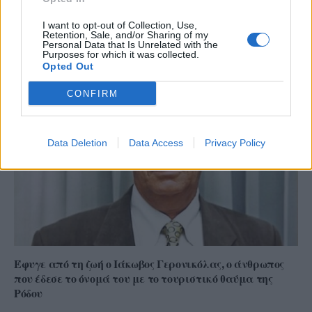
I want to opt-out of Collection, Use,
Απευθείας αναθέσεις εκτός Καλύμνου: Το ΤΕΕ
Retention, Sale, and/or Sharing of my
καταγγέλλει συστηματικό αποκλεισμό του τοπικού
Personal Data that Is Unrelated with the
Purposes for which it was collected.
επιστημονικού δυναμικού
Opted Out
CONFIRM
Data Deletion
Data Access
Privacy Policy
Έφυγε από τη ζωή ο Ιάκωβος Γερονικόλας, ο άνθρωπος
που έδεσε το όνομά του με το τουριστικό θαύμα της
Ρόδου