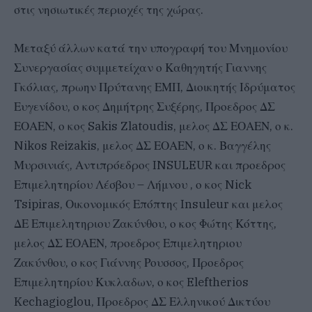
στις νησιωτικές περιοχές της χώρας.
Μεταξύ άλλων κατά την υπογραφή του Μνημονίου
Συνεργασίας συμμετείχαν ο Καθηγητής Γιαννης
Γκόλιας, πρωην Πρύτανης ΕΜΠ, Διοικητής Ιδρύματος
Ευγενίδου, ο κος Δημήτρης Συξέρης, Προεδρος ΔΣ
ΕΟΑΕΝ, ο κος Sakis Zlatoudis, μελος ΔΣ ΕΟΑΕΝ, ο κ.
Nikos Reizakis, μελος ΔΣ ΕΟΑΕΝ, ο κ. Βαγγέλης
Μυρσινιάς, Αντιπρόεδρος INSULEUR και προεδρος
Επιμελητηρίου Λέσβου – Λήμνου , ο κος Nick
Tsipiras, Οικονομικός Επόπτης Insuleur και μελος
ΔΕ Επιμελητηριου Ζακύνθου, ο κος Φώτης Κόττης,
μελος ΔΣ ΕΟΑΕΝ, προεδρος Επιμελητηριου
Ζακύνθου, ο κος Γιάννης Ρουσσος, Προεδρος
Επιμελητηρίου Κυκλαδων, ο κος Eleftherios
Kechagioglou, Προεδρος ΔΣ Ελληνικού Δικτύου